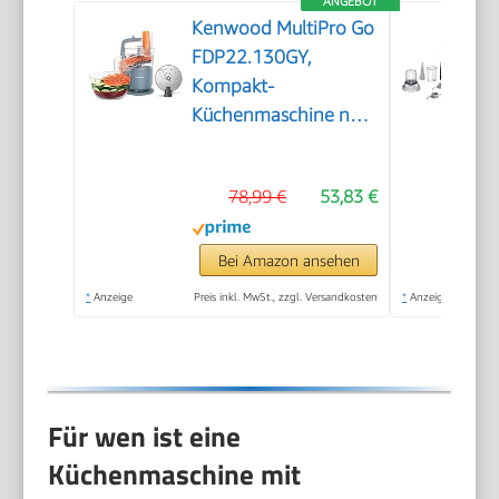
ANGEBOT
Kenwood MultiPro Go
FDP22.130GY,
Kompakt-
Küchenmaschine nur
30cm hoch, zum
Schneiden, Reiben,
78,99 €
53,83 €
Pürieren und Teig
Kneten, Express-
Serve, 1,3 l
Bei Amazon ansehen
Arbeitsbehälter, 650
*
Anzeige
Preis inkl. MwSt., zzgl. Versandkosten
*
Anzeige
W, Blau
Für wen ist eine
Küchenmaschine mit