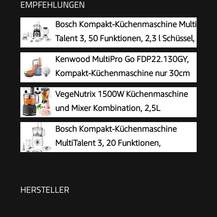
EMPFEHLUNGEN
Bosch Kompakt-Küchenmaschine Multi
Talent 3, 50 Funktionen, 2,3 l Schüssel,
Mixer, spülmaschinengeeignet,
Kenwood MultiPro Go FDP22.130GY,
Universalzerkleinerer, kleine Küchenmaschine,
Kompakt-Küchenmaschine nur 30cm
800 Watt, schwarz/Edelstahl, MCM3501M
hoch, zum Schneiden, Reiben, Pürieren
VegeNutrix 1500W Küchenmaschine
und Teig Kneten, Express-Serve, 1,3 l
und Mixer Kombination, 2,5L
Arbeitsbehälter, 650 W, Blau
Zerkleinerer für Fleisch, Gemüse und
Bosch Kompakt-Küchenmaschine
Teig, 2L Standmixer mit Glasbehälter, 2
MultiTalent 3, 20 Funktionen,
Geschwindigkeitsstufen&Pulsfunktion für
Rührschüssel 2,3 L, Universalmesser,
Smoothies, Saft usw.
Schneid-Raspel-Wendescheibe, Schlagscheibe
(Sahne), Einfüllhilfe, Deckel, 800 W, weiß,
HERSTELLER
MCM3100W