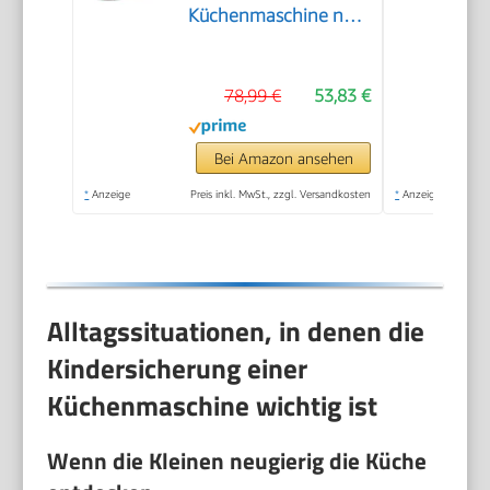
Küchenmaschine nur
30cm hoch, zum
Schneiden, Reiben,
78,99 €
53,83 €
Pürieren und Teig
Kneten, Express-
Serve, 1,3 l
Bei Amazon ansehen
Arbeitsbehälter, 650
*
Anzeige
Preis inkl. MwSt., zzgl. Versandkosten
*
Anzeige
W, Blau
Alltagssituationen, in denen die
Kindersicherung einer
Küchenmaschine wichtig ist
Wenn die Kleinen neugierig die Küche