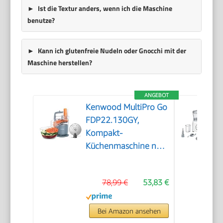
Ist die Textur anders, wenn ich die Maschine
benutze?
Kann ich glutenfreie Nudeln oder Gnocchi mit der
Maschine herstellen?
ANGEBOT
Kenwood MultiPro Go
FDP22.130GY,
Kompakt-
Küchenmaschine nur
30cm hoch, zum
Schneiden, Reiben,
78,99 €
53,83 €
Pürieren und Teig
Kneten, Express-
Serve, 1,3 l
Bei Amazon ansehen