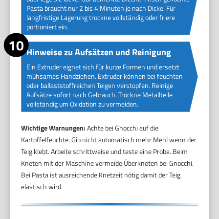
Pasta braucht nur 2 bis 4 Minuten je nach Dicke. Für
langfristige Lagerung trockne vollständig oder friere
portioniert ein.
Hinweise zu Aufsätzen und Reinigung
Ein Extruder eignet sich für kurze Formen und ersetzt
mühsames Handziehen. Extruder können bei feuchten
oder ballaststoffreichen Teigen verstopfen. Reinige
Aufsätze sofort nach Gebrauch. Trockne Metallteile
vollständig um Oxidation zu vermeiden.
Wichtige Warnungen:
Achte bei Gnocchi auf die
Kartoffelfeuchte. Gib nicht automatisch mehr Mehl wenn der
Teig klebt. Arbeite schrittweise und teste eine Probe. Beim
Kneten mit der Maschine vermeide Überkneten bei Gnocchi.
Bei Pasta ist ausreichende Knetzeit nötig damit der Teig
elastisch wird.