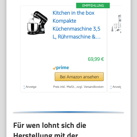
EMPFEHLUNG
Kitchen in the box
Kompakte
Küchenmaschine 3,5
L, Rührmaschine &
Knetmaschine mit 10
Geschwindigkeiten,
69,99 €
Leichte Teigmaschine
mit Knethaken,
Rührhaken &
Bei Amazon ansehen
Schneebesen, ideal
*
Anzeige
Preis inkl. MwSt., zzgl. Versandkosten
*
Anzeige
für kleine
Küchen,Schwarz
Für wen lohnt sich die
Herstellung mit der