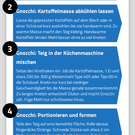
Gnocchi: Kartoffelmasse abkühlen lassen
Lasse die gepressten Kartoffeln auf dem Blech oder in
einer Schüssel kurz auskühlen bis sie handwarm sind. Zu
warme Masse macht den Teig klebrig. Handwarme
Kartoffeln binden Mehl besser ohne zu viel Kneten.
Gnocchi: Teig in der Küchenmaschine
mischen
Setze den Knethaken ein. Gib die Kartoffelmasse, 1 Ei und
etwa 250 bis 300 g Weizenmehl Type 405 oder Tipo 00 in
die Schüssel. Knete nur kurz bei niedriger
Geschwindigkeit bis die Masse gerade zusammenkommt.
Zu langes Kneten entwickelt Gluten und macht Gnocchi
zäh. Füge Mehl nur schrittweise hinzu.
Gnocchi: Portionieren und formen
Teile den Teig auf eine bemehlte Fläche. Rolle daraus
fingerdicke Stränge. Schneide Stücke von etwa 2 cm.