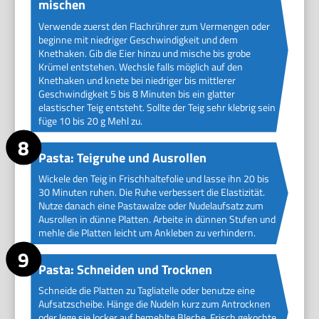
mischen
Verwende zuerst den Flachrührer zum Vermengen oder
beginne mit niedriger Geschwindigkeit und dem
Knethaken. Gib die Eier hinzu und mische bis grobe
Krümel entstehen. Wechsle falls möglich auf den
Knethaken und knete bei niedriger bis mittlerer
Geschwindigkeit 5 bis 8 Minuten bis ein glatter
elastischer Teig entsteht. Sollte der Teig sehr klebrig sein
füge 10 bis 20 g Mehl zu.
Pasta: Teigruhe und Ausrollen
Wickele den Teig in Frischhaltefolie und lasse ihn 20 bis
30 Minuten ruhen. Die Ruhe verbessert die Elastizität.
Nutze danach eine Pastawalze oder Nudelaufsatz zum
Ausrollen in dünne Platten. Arbeite in dünnen Stufen und
mehle die Platten leicht um Ankleben zu verhindern.
Pasta: Schneiden und Trocknen
Schneide die Platten zu Tagliatelle oder benutze eine
Aufsatzscheibe. Hänge die Nudeln kurz zum Antrocknen
oder lege sie locker auf bemehlte Bleche. Frisch gekochte