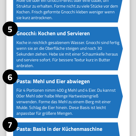
Rolle sie über ein Gnocchi-Brett oder eine Gabel, um
Struktur zu erhalten. Forme nicht zu viele Stücke vor dem
Kochen. Frisch geformte Gnocchi kleben weniger wenn
sie kurz antrocknen.
Gnocchi: Kochen und Servieren
Koche in reichlich gesalzenem Wasser. Gnocchi sind fertig
wenn sie an die Oberfläche steigen und noch 30
Sekunden ziehen. Hebe sie mit einer Schaumkelle heraus
und serviere sofort. Für bessere Textur kurz in Butter
anbraten.
Pasta: Mehl und Eier abwiegen
Für 4 Portionen nimm 400 g Mehl und 4 Eier. Du kannst
00er Mehl oder halbe Menge Hartweizengrieß
verwenden. Forme das Mehl zu einem Berg mit einer
Mulde. Schlag die Eier hinein. Diese Basis ist leicht
anpassbar für größere Mengen.
Pasta: Basis in der Küchenmaschine