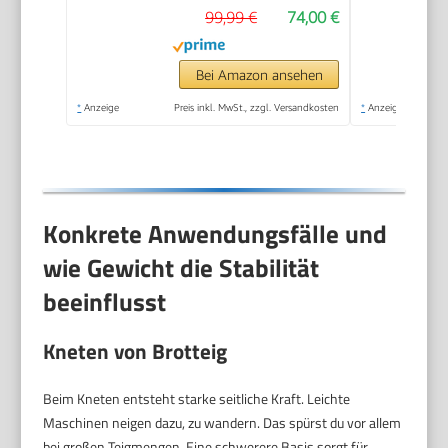
99,99 €
74,00 €
Schlagscheibe,
Rührschüssel 2,3 L,
Mixer 1,0 L, weiß, 800
Bei Amazon ansehen
W, kleine
*
Anzeige
Preis inkl. MwSt., zzgl. Versandkosten
*
Anzeige
Küchenmaschine,
MCM3200W
Konkrete Anwendungsfälle und
wie Gewicht die Stabilität
beeinflusst
Kneten von Brotteig
Beim Kneten entsteht starke seitliche Kraft. Leichte
Maschinen neigen dazu, zu wandern. Das spürst du vor allem
bei großen Teigmengen. Eine schwerere Basis sorgt für