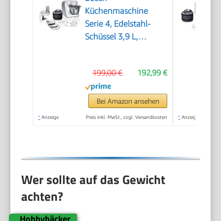
Küchenmaschine
Serie 4, Edelstahl-
Schüssel 3,9 L,
Patisserie-Set
Edelstahl, Knethaken,
199,00 €
192,99 €
Schlagbesen,
Rührbesen,
Durchlaufschnitzler, 3
Bei Amazon ansehen
Scheiben, 1000 W,
*
Anzeige
Preis inkl. MwSt., zzgl. Versandkosten
*
Anzeige
weiß/silber,
MUM58210
Wer sollte auf das Gewicht
achten?
Hobbybäcker