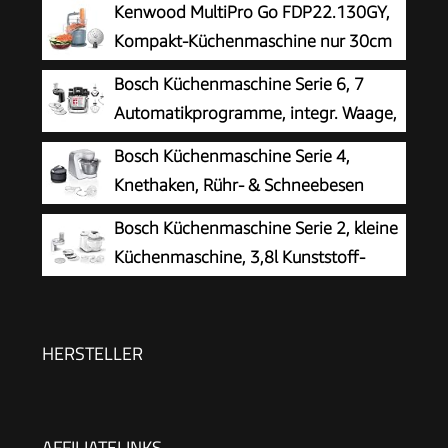
Kenwood MultiPro Go FDP22.130GY,
Kompakt-Küchenmaschine nur 30cm
hoch, zum Schneiden, Reiben, Pürieren
Bosch Küchenmaschine Serie 6, 7
und Teig Kneten, Express-Serve, 1,3 l
Automatikprogramme, integr. Waage,
Arbeitsbehälter, 650 W, Blau
5,5l Schüssel, Durchlaufschnitzler,
Bosch Küchenmaschine Serie 4,
Scheiben, Knethaken/Rührbesen/Silikonbesen,
Knethaken, Rühr- & Schneebesen
spülmaschinenfest, 1600 W, silber/schwarz,
Edelstahl, Edelstahlschüssel
Bosch Küchenmaschine Serie 2, kleine
MUMS6ZS13D
spülmaschinenfest, 3D Rührsystem, weiß/silber,
Küchenmaschine, 3,8l Kunststoff-
MUM58200
Schüssel, Durchlaufschnitzler, 4
Scheiben, 4 Stufen,
Knethaken/Rührbesen/Schlagbesen,
HERSTELLER
spülmaschinenfest, 700 W, weiß, MUMS2AW01
AFFILIATELINKS