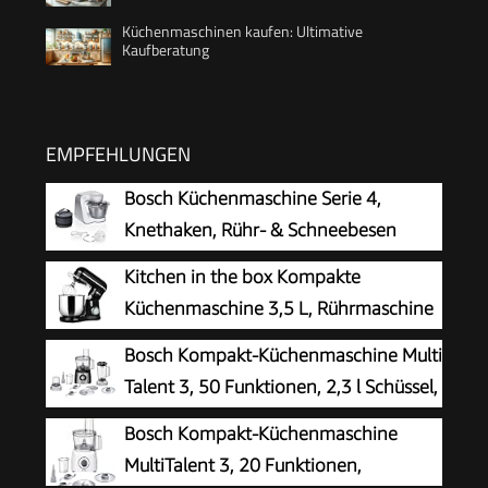
Küchenmaschinen kaufen: Ultimative
Kaufberatung
EMPFEHLUNGEN
Bosch Küchenmaschine Serie 4,
Knethaken, Rühr- & Schneebesen
Edelstahl, Edelstahlschüssel
Kitchen in the box Kompakte
spülmaschinenfest, 3D Rührsystem, weiß/silber,
Küchenmaschine 3,5 L, Rührmaschine
MUM58200
& Knetmaschine mit 10
Bosch Kompakt-Küchenmaschine Multi
Geschwindigkeiten, Leichte Teigmaschine mit
Talent 3, 50 Funktionen, 2,3 l Schüssel,
Knethaken, Rührhaken & Schneebesen, ideal für
Mixer, spülmaschinengeeignet,
Bosch Kompakt-Küchenmaschine
kleine Küchen,Schwarz
Universalzerkleinerer, kleine Küchenmaschine,
MultiTalent 3, 20 Funktionen,
800 Watt, schwarz/Edelstahl, MCM3501M