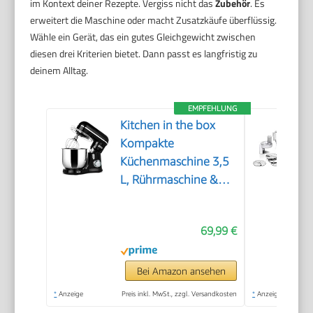
im Kontext deiner Rezepte. Vergiss nicht das
Zubehör
. Es
erweitert die Maschine oder macht Zusatzkäufe überflüssig.
Wähle ein Gerät, das ein gutes Gleichgewicht zwischen
diesen drei Kriterien bietet. Dann passt es langfristig zu
deinem Alltag.
EMPFEHLUNG
Kitchen in the box
Kompakte
Küchenmaschine 3,5
L, Rührmaschine &
Knetmaschine mit 10
Geschwindigkeiten,
69,99 €
Leichte Teigmaschine
mit Knethaken,
Rührhaken &
Bei Amazon ansehen
Schneebesen, ideal
*
Anzeige
Preis inkl. MwSt., zzgl. Versandkosten
*
Anzeige
für kleine