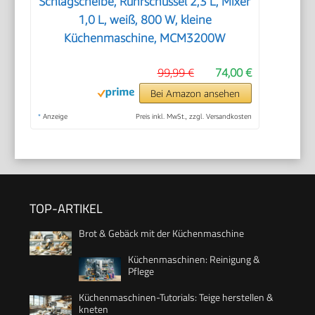
Schlagscheibe, Rührschüssel 2,3 L, Mixer
1,0 L, weiß, 800 W, kleine
Küchenmaschine, MCM3200W
99,99 €
74,00 €
Bei Amazon ansehen
*
Anzeige
Preis inkl. MwSt., zzgl. Versandkosten
TOP-ARTIKEL
Brot & Gebäck mit der Küchenmaschine
Küchenmaschinen: Reinigung &
Pflege
Küchenmaschinen-Tutorials: Teige herstellen &
kneten