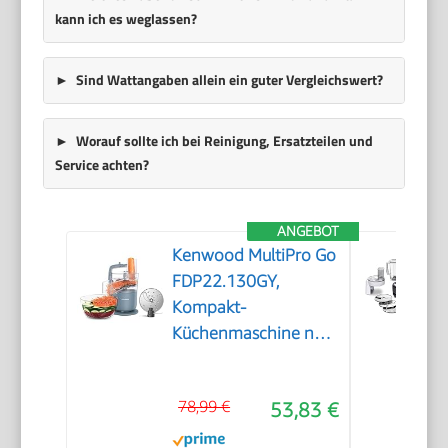
kann ich es weglassen?
Sind Wattangaben allein ein guter Vergleichswert?
Worauf sollte ich bei Reinigung, Ersatzteilen und
Service achten?
ANGEBOT
Kenwood MultiPro Go
FDP22.130GY,
Kompakt-
Küchenmaschine nur
30cm hoch, zum
Schneiden, Reiben,
78,99 €
53,83 €
Pürieren und Teig
Kneten, Express-