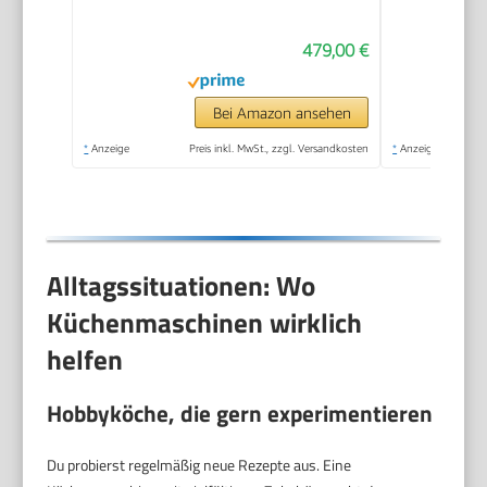
Schüssel,
479,00 €
Durchlaufschnitzler,
Scheiben,
Knethaken/Rührbesen/Silikonbesen,
Bei Amazon ansehen
spülmaschinenfest,
*
Anzeige
Preis inkl. MwSt., zzgl. Versandkosten
*
Anzeige
1600 W,
silber/schwarz,
MUMS6ZS13D
Alltagssituationen: Wo
Küchenmaschinen wirklich
helfen
Hobbyköche, die gern experimentieren
Du probierst regelmäßig neue Rezepte aus. Eine