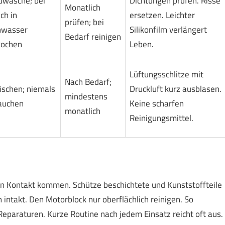
wäsche; bei
Dichtungen prüfen. Risse
Monatlich
ch in
ersetzen. Leichter
prüfen; bei
hwasser
Silikonfilm verlängert
Bedarf reinigen
kochen
Leben.
Lüftungsschlitze mit
Nach Bedarf;
schen; niemals
Druckluft kurz ausblasen.
mindestens
auchen
Keine scharfen
monatlich
Reinigungsmittel.
 in Kontakt kommen. Schütze beschichtete und Kunststoffteile
intakt. Den Motorblock nur oberflächlich reinigen. So
eparaturen. Kurze Routine nach jedem Einsatz reicht oft aus.