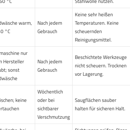
60 °C
Stahlwolle nutzen.
Keine sehr heißen
dwäsche warm,
Nach jedem
Temperaturen. Keine
40 °C
Gebrauch
scheuernden
Reinigungsmittel.
maschine nur
Beschichtete Werkzeuge
 Hersteller
Nach jedem
nicht scheuern. Trocknen
ubt; sonst
Gebrauch
vor Lagerung.
dwäsche
Wöchentlich
schen; keine
oder bei
Saugflächen sauber
rtauchen
sichtbarer
halten für sicheren Halt.
Verschmutzung