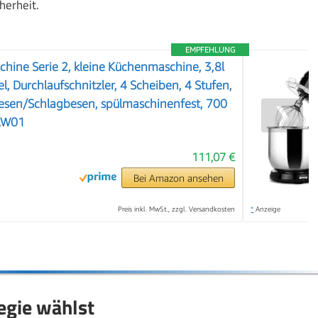
herheit.
EMPFEHLUNG
ine Serie 2, kleine Küchenmaschine, 3,8l
l, Durchlaufschnitzler, 4 Scheiben, 4 Stufen,
sen/Schlagbesen, spülmaschinenfest, 700
❯
AW01
111,07 €
Bei Amazon ansehen
Preis inkl. MwSt., zzgl. Versandkosten
*
Anzeige
tegie wählst