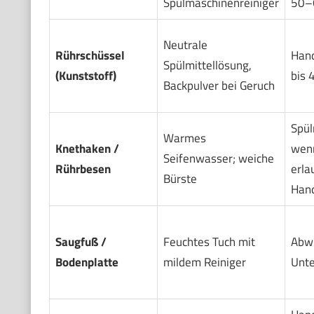
Spülmaschinenreiniger
50–
Neutrale
Rührschüssel
Han
Spülmittellösung,
(Kunststoff)
bis 
Backpulver bei Geruch
Spül
Warmes
Knethaken /
wenn
Seifenwasser; weiche
Rührbesen
erla
Bürste
Han
Saugfuß /
Feuchtes Tuch mit
Abwi
Bodenplatte
mildem Reiniger
Unte