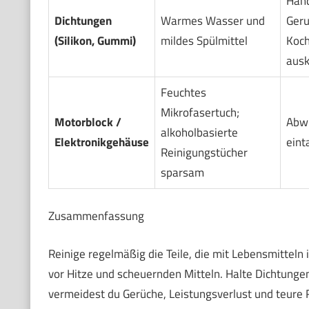
Hand
Dichtungen
Warmes Wasser und
Geru
(Silikon, Gummi)
mildes Spülmittel
Koc
aus
Feuchtes
Mikrofasertuch;
Motorblock /
Abwi
alkoholbasierte
Elektronikgehäuse
eint
Reinigungstücher
sparsam
Zusammenfassung
Reinige regelmäßig die Teile, die mit Lebensmitteln
vor Hitze und scheuernden Mitteln. Halte Dichtungen 
vermeidest du Gerüche, Leistungsverlust und teure R