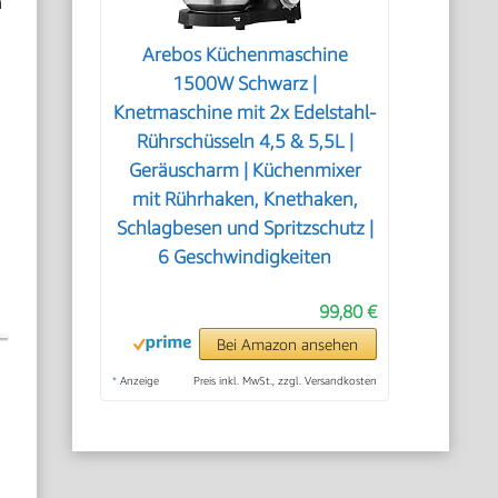
n
Arebos Küchenmaschine
1500W Schwarz |
Knetmaschine mit 2x Edelstahl-
e
Rührschüsseln 4,5 & 5,5L |
Geräuscharm | Küchenmixer
mit Rührhaken, Knethaken,
Schlagbesen und Spritzschutz |
6 Geschwindigkeiten
99,80 €
Bei Amazon ansehen
*
Anzeige
Preis inkl. MwSt., zzgl. Versandkosten