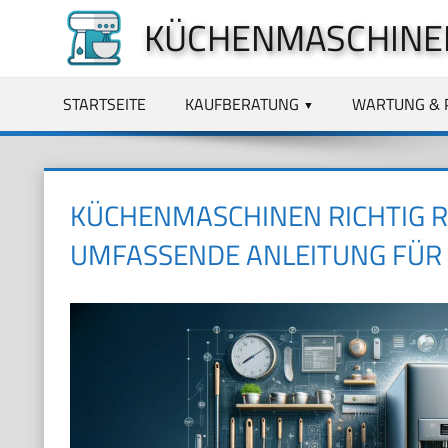
Zum
KÜCHENMASCHINE
Inhalt
springen
STARTSEITE
KAUFBERATUNG
WARTUNG & 
KÜCHENMASCHINEN RICHTIG R
UMFASSENDE ANLEITUNG FÜR