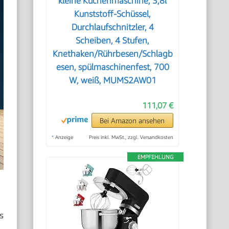
kleine Küchenmaschine, 3,8l
Kunststoff-Schüssel,
Durchlaufschnitzler, 4
Scheiben, 4 Stufen,
Knethaken/Rührbesen/Schlagb
esen, spülmaschinenfest, 700
W, weiß, MUMS2AW01
111,07 €
Bei Amazon ansehen
*
Anzeige
Preis inkl. MwSt., zzgl. Versandkosten
EMPFEHLUNG
s