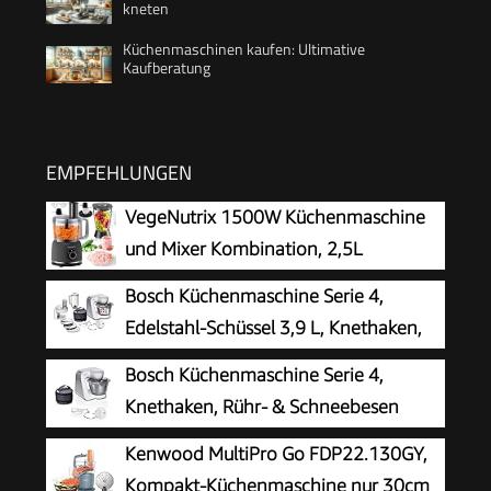
kneten
Küchenmaschinen kaufen: Ultimative
Kaufberatung
EMPFEHLUNGEN
VegeNutrix 1500W Küchenmaschine
und Mixer Kombination, 2,5L
Zerkleinerer für Fleisch, Gemüse und
Bosch Küchenmaschine Serie 4,
Teig, 2L Standmixer mit Glasbehälter, 2
Edelstahl-Schüssel 3,9 L, Knethaken,
Geschwindigkeitsstufen&Pulsfunktion für
Schlag- und Rührbesen Edelstahl
Bosch Küchenmaschine Serie 4,
Smoothies, Saft usw.
spülmaschinenfest, Mixer 1,25 L,
Knethaken, Rühr- & Schneebesen
Durchlaufschnitzler, 3 Scheiben, 1000 W, Weiß,
Edelstahl, Edelstahlschüssel
Kenwood MultiPro Go FDP22.130GY,
MUM58W20
spülmaschinenfest, 3D Rührsystem, weiß/silber,
Kompakt-Küchenmaschine nur 30cm