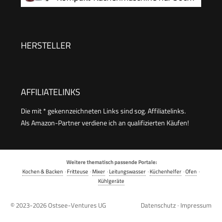
MUM58200
hoch, zum Schneiden, Reiben, Pürieren
und Teig Kneten, Express-Serve, 1,3 l
Arbeitsbehälter, 650 W, Blau
HERSTELLER
AFFILIATELINKS
Die mit * gekennzeichneten Links sind sog. Affiliatelinks.
Als Amazon-Partner verdiene ich an qualifizierten Käufen!
Weitere thematisch passende Portale:
Kochen & Backen
·
Fritteuse
·
Mixer
·
Leitungswasser
·
Küchenhelfer
·
Ofen
·
Kühlgeräte
© 2023-2026
Ostsee-Ventures UG
Datenschutz
·
Impressum