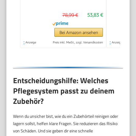
30cm hoch, zum
Schneiden, Reiben,
78,99 €
53,83 €
Pürieren und Teig
Kneten, Express-
Serve, 1,3 l
Bei Amazon ansehen
Arbeitsbehälter, 650
*
Anzeige
Preis inkl. MwSt., zzgl. Versandkosten
*
Anzeige
W, Blau
Entscheidungshilfe: Welches
Pflegesystem passt zu deinem
Zubehör?
Wenn du unsicher bist, wie du ein Zubehörteil reinigen oder
lagern sollst, helfen klare Fragen. Sie reduzieren das Risiko
von Schäden. Und sie geben dir eine schnelle