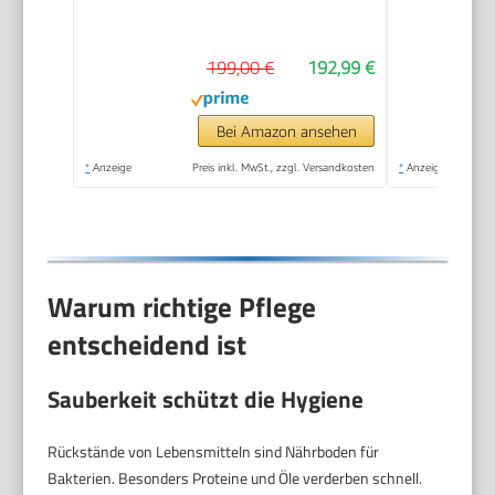
Patisserie-Set
Edelstahl, Knethaken,
199,00 €
192,99 €
Schlagbesen,
Rührbesen,
Durchlaufschnitzler, 3
Bei Amazon ansehen
Scheiben, 1000 W,
*
Anzeige
Preis inkl. MwSt., zzgl. Versandkosten
*
Anzeige
weiß/silber,
MUM58210
Warum richtige Pflege
entscheidend ist
Sauberkeit schützt die Hygiene
Rückstände von Lebensmitteln sind Nährboden für
Bakterien. Besonders Proteine und Öle verderben schnell.