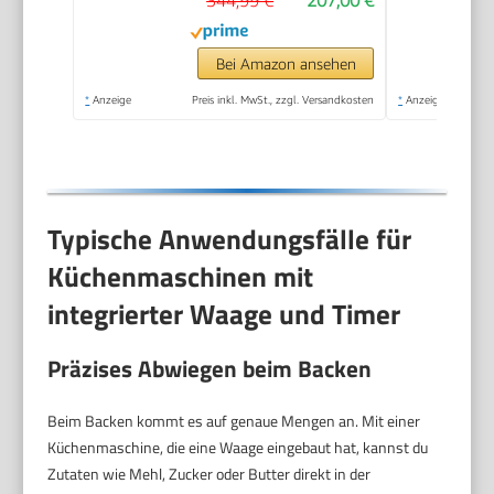
344,99 €
207,00 €
Edelstahl
spülmaschinenfest,
Mixer 1,25 L,
Bei Amazon ansehen
Durchlaufschnitzler, 3
*
Anzeige
Preis inkl. MwSt., zzgl. Versandkosten
*
Anzeige
Scheiben, 1000 W,
Weiß, MUM58W20
Typische Anwendungsfälle für
Küchenmaschinen mit
integrierter Waage und Timer
Präzises Abwiegen beim Backen
Beim Backen kommt es auf genaue Mengen an. Mit einer
Küchenmaschine, die eine Waage eingebaut hat, kannst du
Zutaten wie Mehl, Zucker oder Butter direkt in der