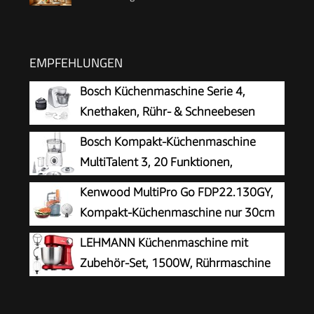
EMPFEHLUNGEN
Bosch Küchenmaschine Serie 4,
Knethaken, Rühr- & Schneebesen
Edelstahl, Edelstahlschüssel
Bosch Kompakt-Küchenmaschine
spülmaschinenfest, 3D Rührsystem, weiß/silber,
MultiTalent 3, 20 Funktionen,
MUM58200
Rührschüssel 2,3 L, Universalmesser,
Kenwood MultiPro Go FDP22.130GY,
Schneid-Raspel-Wendescheibe, Schlagscheibe
Kompakt-Küchenmaschine nur 30cm
(Sahne), Einfüllhilfe, Deckel, 800 W, weiß,
hoch, zum Schneiden, Reiben, Pürieren
LEHMANN Küchenmaschine mit
MCM3100W
und Teig Kneten, Express-Serve, 1,3 l
Zubehör-Set, 1500W, Rührmaschine
Arbeitsbehälter, 650 W, Blau
mit 12 Geschwindigkeiten, 5L
Rührschüssel, Überhitzungsschutz, Rutschfest,