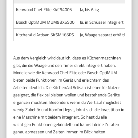
Kenwood Chef Elite KVC5400S
Ja, bis 6 kg
J
Bosch OptiMUM MUM9BX5S00
Ja, in Schüssel integriert
J
KitchenAid Artisan 5KSM185PS
Ja, Waage separat erhältlich
T
Aus dem Vergleich wird deutlich, dass es Küchenmaschinen
gibt, die die Waage und den Timer direkt integriert haben.
Modelle wie die Kenwood Chef Elite oder Bosch OptiMUM
bieten beide Funktionen im Gerät und erleichtern das
Arbeiten deutlich. Die KitchenAid Artisan ist eher für Nutzer
geeignet, die flexibel bleiben wollen und bestehende Geräte
ergänzen möchten. Besonders wenn du Wert auf möglichst
wenig Zubehör und Komfort legst, lohnt sich die Investition in
eine Maschine mit beidem integriert. So hast du alle
wichtigen Funktionen gebündelt und kannst deine Zutaten
genau abmessen und Zeiten immer im Blick halten.