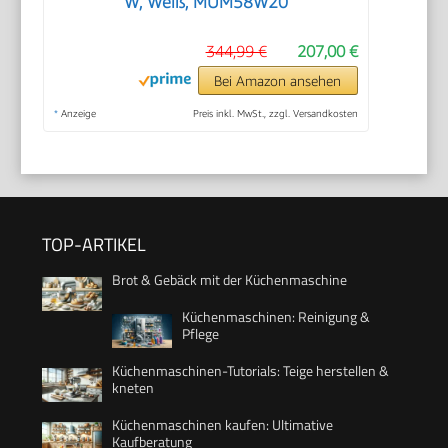
W, Weiß, MUM58W20
344,99 €
207,00 €
Bei Amazon ansehen
*
Anzeige
Preis inkl. MwSt., zzgl. Versandkosten
TOP-ARTIKEL
Brot & Gebäck mit der Küchenmaschine
Küchenmaschinen: Reinigung &
Pflege
Küchenmaschinen-Tutorials: Teige herstellen &
kneten
Küchenmaschinen kaufen: Ultimative
Kaufberatung