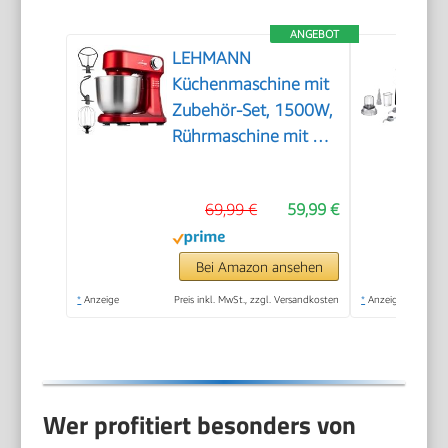
ANGEBOT
LEHMANN
Küchenmaschine mit
Zubehör-Set, 1500W,
Rührmaschine mit 12
Geschwindigkeiten,
5L Rührschüssel,
69,99 €
59,99 €
Überhitzungsschutz,
Rutschfest,
Knetmaschine mit 3
Bei Amazon ansehen
Rühreinsätze und
*
Anzeige
Preis inkl. MwSt., zzgl. Versandkosten
*
Anzeige
Spritzschutz, Rot
Wer profitiert besonders von