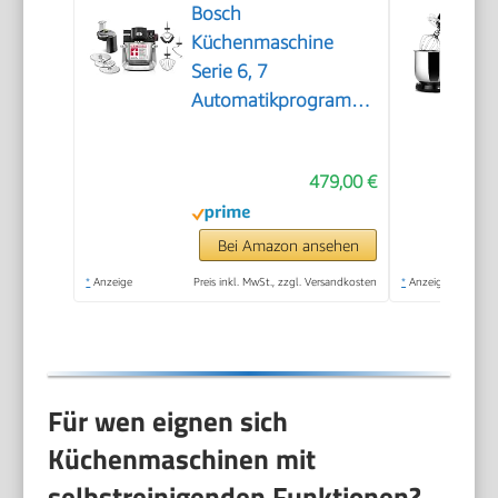
Bosch
Küchenmaschine
Serie 6, 7
Automatikprogramme,
integr. Waage, 5,5l
Schüssel,
479,00 €
Durchlaufschnitzler,
Scheiben,
Knethaken/Rührbesen/Silikonbesen,
Bei Amazon ansehen
spülmaschinenfest,
*
Anzeige
Preis inkl. MwSt., zzgl. Versandkosten
*
Anzeige
1600 W,
silber/schwarz,
MUMS6ZS13D
Für wen eignen sich
Küchenmaschinen mit
selbstreinigenden Funktionen?