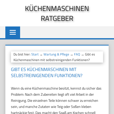
Zum
KÜCHENMASCHINEN
Inhalt
RATGEBER
springen
Du bist hier:
Start
→
Wartung & Pflege
→
FAQ
→ Gibt es
Küchenmaschinen mit selbstreinigenden Funktionen?
GIBT ES KÜCHENMASCHINEN MIT
SELBSTREINIGENDEN FUNKTIONEN?
Wenn du eine Küchenmaschine besitzt, kennst du sicher das
Problem: Nach dem Zubereiten liegt oft viel Arbeit in der
Reinigung. Die einzelnen Teile können schwer zu erreichen
sein, und manche Zutaten wie Teig oder Soßen kleben
hartnäckig fest. Das macht den Spaß am Kochen schnell