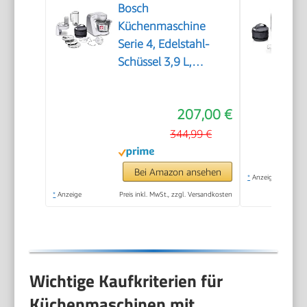
Bosch
Küchenmaschine
Serie 4, Edelstahl-
Schüssel 3,9 L,
Knethaken, Schlag-
und Rührbesen
207,00 €
Edelstahl
spülmaschinenfest,
344,99 €
Mixer 1,25 L,
Durchlaufschnitzler, 3
Bei Amazon ansehen
*
Anzeige
Scheiben, 1000 W,
*
Anzeige
Preis inkl. MwSt., zzgl. Versandkosten
Weiß, MUM58W20
Wichtige Kaufkriterien für
Küchenmaschinen mit