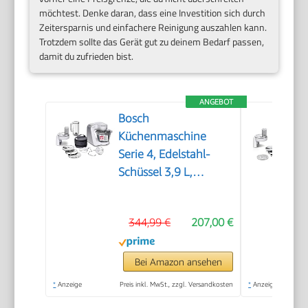
möchtest. Denke daran, dass eine Investition sich durch
Zeitersparnis und einfachere Reinigung auszahlen kann.
Trotzdem sollte das Gerät gut zu deinem Bedarf passen,
damit du zufrieden bist.
ANGEBOT
Bosch
Küchenmaschine
Serie 4, Edelstahl-
Schüssel 3,9 L,
Knethaken, Schlag-
und Rührbesen
344,99 €
207,00 €
Edelstahl
spülmaschinenfest,
Mixer 1,25 L,
Bei Amazon ansehen
Durchlaufschnitzler, 3
*
Anzeige
Preis inkl. MwSt., zzgl. Versandkosten
*
Anzeige
Scheiben, 1000 W,