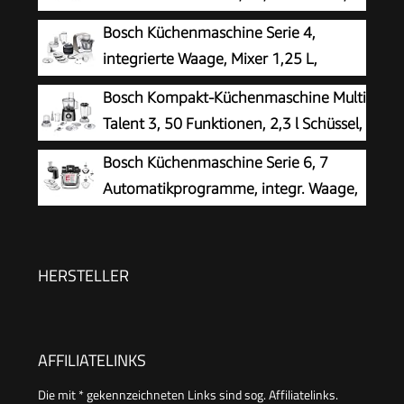
Schlag- und Rührbesen Edelstahl
Bosch Küchenmaschine Serie 4,
spülmaschinenfest, Mixer 1,25 L,
integrierte Waage, Mixer 1,25 L,
Durchlaufschnitzler, 3 Scheiben, 1000 W, Weiß,
Edelstahl-Schüssel 3,9 L, Profi-
Bosch Kompakt-Küchenmaschine Multi
MUM58W20
Knethaken, Schnee-, Silikonbesen,
Talent 3, 50 Funktionen, 2,3 l Schüssel,
Durchlaufschnitzler, 4 Scheiben, 1000 W, weiß,
Mixer, spülmaschinengeeignet,
Bosch Küchenmaschine Serie 6, 7
MUM5XW20
Universalzerkleinerer, kleine Küchenmaschine,
Automatikprogramme, integr. Waage,
800 Watt, schwarz/Edelstahl, MCM3501M
5,5l Schüssel, Durchlaufschnitzler,
Scheiben, Knethaken/Rührbesen/Silikonbesen,
spülmaschinenfest, 1600 W, silber/schwarz,
HERSTELLER
MUMS6ZS13D
AFFILIATELINKS
Die mit * gekennzeichneten Links sind sog. Affiliatelinks.