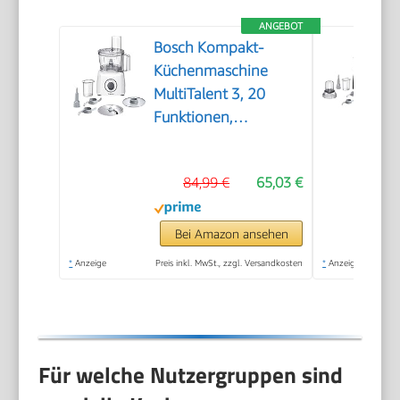
ANGEBOT
Bosch Kompakt-
Küchenmaschine
MultiTalent 3, 20
Funktionen,
Rührschüssel 2,3 L,
Universalmesser,
84,99 €
65,03 €
Schneid-Raspel-
Wendescheibe,
Schlagscheibe
Bei Amazon ansehen
(Sahne), Einfüllhilfe,
*
Anzeige
Preis inkl. MwSt., zzgl. Versandkosten
*
Anzeige
Deckel, 800 W, weiß,
MCM3100W
Für welche Nutzergruppen sind