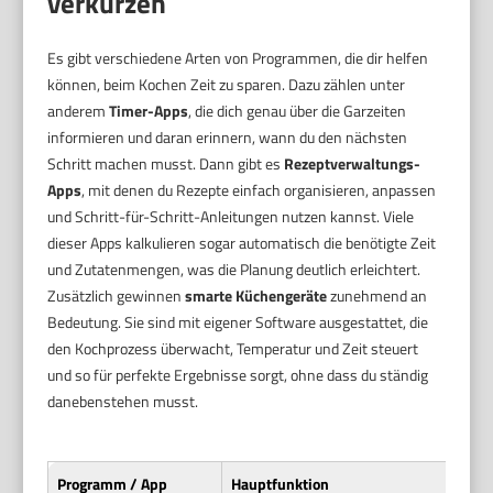
verkürzen
Es gibt verschiedene Arten von Programmen, die dir helfen
können, beim Kochen Zeit zu sparen. Dazu zählen unter
anderem
Timer-Apps
, die dich genau über die Garzeiten
informieren und daran erinnern, wann du den nächsten
Schritt machen musst. Dann gibt es
Rezeptverwaltungs-
Apps
, mit denen du Rezepte einfach organisieren, anpassen
und Schritt-für-Schritt-Anleitungen nutzen kannst. Viele
dieser Apps kalkulieren sogar automatisch die benötigte Zeit
und Zutatenmengen, was die Planung deutlich erleichtert.
Zusätzlich gewinnen
smarte Küchengeräte
zunehmend an
Bedeutung. Sie sind mit eigener Software ausgestattet, die
den Kochprozess überwacht, Temperatur und Zeit steuert
und so für perfekte Ergebnisse sorgt, ohne dass du ständig
danebenstehen musst.
Programm / App
Hauptfunktion
Wic