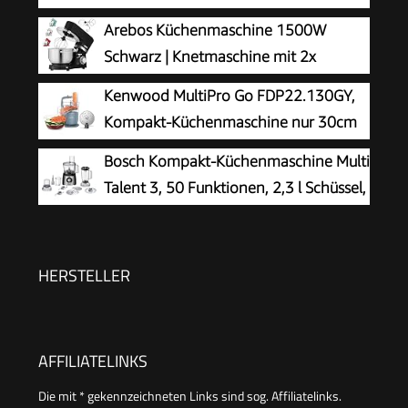
Schüssel, Durchlaufschnitzler, 4
Arebos Küchenmaschine 1500W
Scheiben, 4 Stufen,
Schwarz | Knetmaschine mit 2x
Knethaken/Rührbesen/Schlagbesen,
Edelstahl-Rührschüsseln 4,5 & 5,5L |
Kenwood MultiPro Go FDP22.130GY,
spülmaschinenfest, 700 W, weiß, MUMS2AW01
Geräuscharm | Küchenmixer mit Rührhaken,
Kompakt-Küchenmaschine nur 30cm
Knethaken, Schlagbesen und Spritzschutz | 6
hoch, zum Schneiden, Reiben, Pürieren
Bosch Kompakt-Küchenmaschine Multi
Geschwindigkeiten
und Teig Kneten, Express-Serve, 1,3 l
Talent 3, 50 Funktionen, 2,3 l Schüssel,
Arbeitsbehälter, 650 W, Blau
Mixer, spülmaschinengeeignet,
Universalzerkleinerer, kleine Küchenmaschine,
800 Watt, schwarz/Edelstahl, MCM3501M
HERSTELLER
AFFILIATELINKS
Die mit * gekennzeichneten Links sind sog. Affiliatelinks.