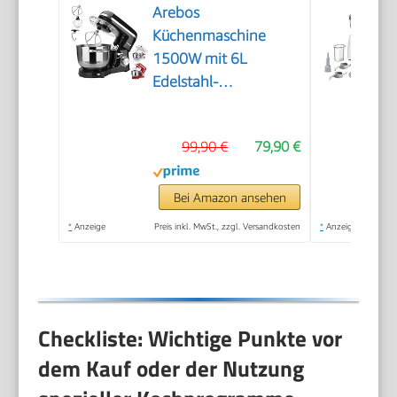
Arebos
Küchenmaschine
1500W mit 6L
Edelstahl-
Rührschüssel |
Schwarz | inkl.
99,90 €
79,90 €
Rührhaken,
Knethaken,
Schneebesen |
Bei Amazon ansehen
Spritzschutz | 6
*
Anzeige
Preis inkl. MwSt., zzgl. Versandkosten
*
Anzeige
Geschwindigkeiten |
Knetmaschine |
Teigmaschine
Checkliste: Wichtige Punkte vor
dem Kauf oder der Nutzung