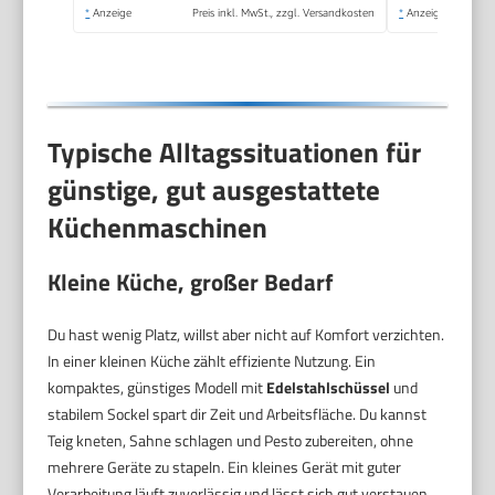
Arbeitsbehälter, 650
*
Anzeige
Preis inkl. MwSt., zzgl. Versandkosten
*
Anzeige
W, Blau
Typische Alltagssituationen für
günstige, gut ausgestattete
Küchenmaschinen
Kleine Küche, großer Bedarf
Du hast wenig Platz, willst aber nicht auf Komfort verzichten.
In einer kleinen Küche zählt effiziente Nutzung. Ein
kompaktes, günstiges Modell mit
Edelstahlschüssel
und
stabilem Sockel spart dir Zeit und Arbeitsfläche. Du kannst
Teig kneten, Sahne schlagen und Pesto zubereiten, ohne
mehrere Geräte zu stapeln. Ein kleines Gerät mit guter
Verarbeitung läuft zuverlässig und lässt sich gut verstauen.