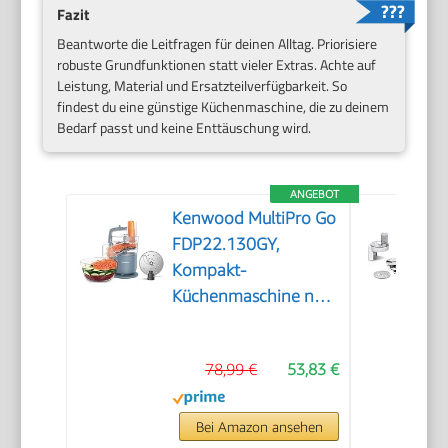
Fazit
Beantworte die Leitfragen für deinen Alltag. Priorisiere
robuste Grundfunktionen statt vieler Extras. Achte auf
Leistung, Material und Ersatzteilverfügbarkeit. So
findest du eine günstige Küchenmaschine, die zu deinem
Bedarf passt und keine Enttäuschung wird.
ANGEBOT
Kenwood MultiPro Go
FDP22.130GY,
Kompakt-
Küchenmaschine nur
30cm hoch, zum
Schneiden, Reiben,
78,99 €
53,83 €
Pürieren und Teig
Kneten, Express-
Serve, 1,3 l
Bei Amazon ansehen