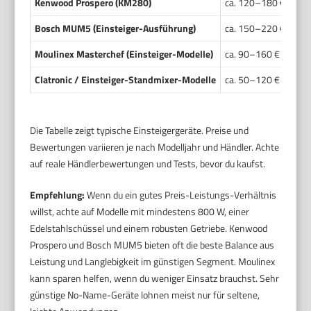
Kenwood Prospero (KM280)
ca. 120–180 €
ca.
Bosch MUM5 (Einsteiger-Ausführung)
ca. 150–220 €
ca.
Moulinex Masterchef (Einsteiger-Modelle)
ca. 90–160 €
ca.
Clatronic / Einsteiger-Standmixer-Modelle
ca. 50–120 €
Lei
Die Tabelle zeigt typische Einsteigergeräte. Preise und
Bewertungen variieren je nach Modelljahr und Händler. Achte
auf reale Händlerbewertungen und Tests, bevor du kaufst.
Empfehlung:
Wenn du ein gutes Preis-Leistungs-Verhältnis
willst, achte auf Modelle mit mindestens 800 W, einer
Edelstahlschüssel und einem robusten Getriebe. Kenwood
Prospero und Bosch MUM5 bieten oft die beste Balance aus
Leistung und Langlebigkeit im günstigen Segment. Moulinex
kann sparen helfen, wenn du weniger Einsatz brauchst. Sehr
günstige No-Name-Geräte lohnen meist nur für seltene,