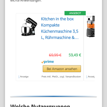
leichte Anwendungen.
ANGEBOT
Kitchen in the box
Kompakte
Küchenmaschine 3,5
L, Rührmaschine &
Knetmaschine mit 10
Geschwindigkeiten,
69,99 €
59,49 €
Leichte Teigmaschine
mit Knethaken,
Rührhaken &
Bei Amazon ansehen
Schneebesen, ideal
*
Anzeige
Preis inkl. MwSt., zzgl. Versandkosten
*
Anzeige
für kleine
Küchen,Schwarz
Welche Nutzergruppen