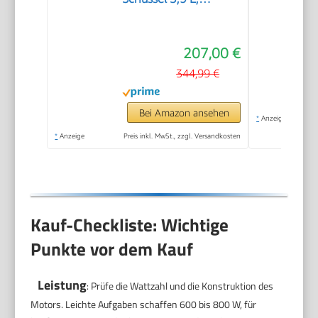
Knethaken, Schlag-
und Rührbesen
207,00 €
Edelstahl
spülmaschinenfest,
344,99 €
Mixer 1,25 L,
Durchlaufschnitzler, 3
Bei Amazon ansehen
*
Anzeige
Scheiben, 1000 W,
*
Anzeige
Preis inkl. MwSt., zzgl. Versandkosten
Weiß, MUM58W20
Kauf-Checkliste: Wichtige
Punkte vor dem Kauf
Leistung
: Prüfe die Wattzahl und die Konstruktion des
Motors. Leichte Aufgaben schaffen 600 bis 800 W, für