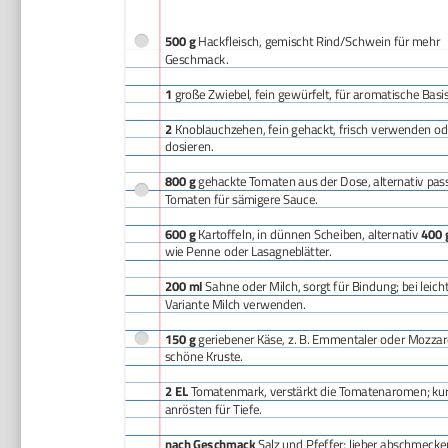
500 g
Hackfleisch, gemischt Rind/Schwein für mehr
Geschmack.
1
große Zwiebel, fein gewürfelt, für aromatische Basis
2
Knoblauchzehen, fein gehackt, frisch verwenden od
dosieren.
800 g
gehackte Tomaten aus der Dose, alternativ pass
Tomaten für sämigere Sauce.
600 g
Kartoffeln, in dünnen Scheiben, alternativ
400 
wie Penne oder Lasagneblätter.
200 ml
Sahne oder Milch, sorgt für Bindung; bei leich
Variante Milch verwenden.
150 g
geriebener Käse, z. B. Emmentaler oder Mozzare
schöne Kruste.
2 EL
Tomatenmark, verstärkt die Tomatenaromen; ku
anrösten für Tiefe.
nach Geschmack
Salz und Pfeffer; lieber abschmeck