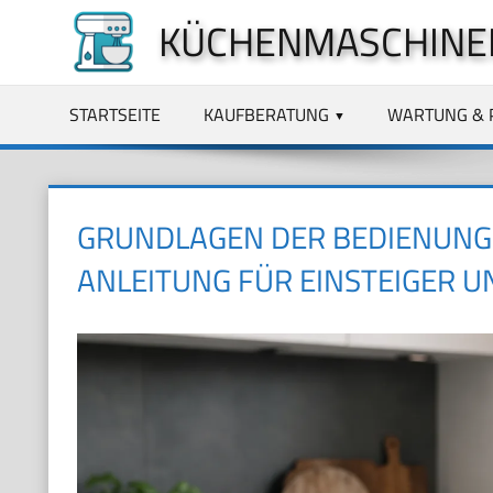
Zum
KÜCHENMASCHINE
Inhalt
springen
STARTSEITE
KAUFBERATUNG
WARTUNG & 
GRUNDLAGEN DER BEDIENUNG
ANLEITUNG FÜR EINSTEIGER 