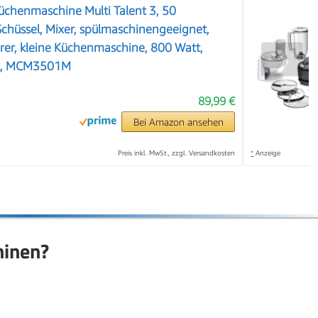
chenmaschine Multi Talent 3, 50
 Schüssel, Mixer, spülmaschinengeeignet,
erer, kleine Küchenmaschine, 800 Watt,
❯
hl, MCM3501M
89,99 €
Bei Amazon ansehen
Preis inkl. MwSt., zzgl. Versandkosten
*
Anzeige
hinen?