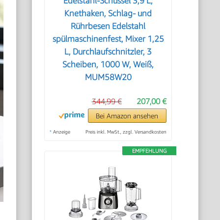
Edelstahl-Schüssel 3,9 L,
Knethaken, Schlag- und
Rührbesen Edelstahl
spülmaschinenfest, Mixer 1,25
L, Durchlaufschnitzler, 3
Scheiben, 1000 W, Weiß,
MUM58W20
344,99 €
207,00 €
Bei Amazon ansehen
*
Anzeige
Preis inkl. MwSt., zzgl. Versandkosten
EMPFEHLUNG