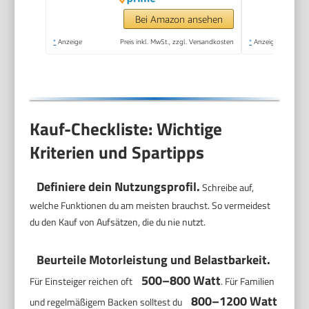
3D Rührsystem,
weiß/silber,
Bei Amazon ansehen
MUM58200
*
Anzeige
Preis inkl. MwSt., zzgl. Versandkosten
*
Anzeige
Kauf-Checkliste: Wichtige
Kriterien und Spartipps
Definiere dein Nutzungsprofil.
Schreibe auf,
welche Funktionen du am meisten brauchst. So vermeidest
du den Kauf von Aufsätzen, die du nie nutzt.
Beurteile Motorleistung und Belastbarkeit.
500–800 Watt
Für Einsteiger reichen oft
. Für Familien
800–1200 Watt
und regelmäßigem Backen solltest du