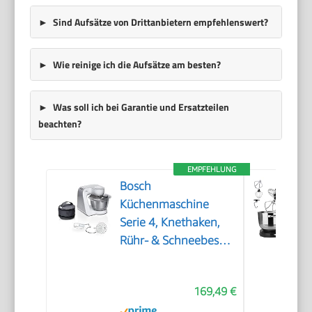
Sind Aufsätze von Drittanbietern empfehlenswert?
Wie reinige ich die Aufsätze am besten?
Was soll ich bei Garantie und Ersatzteilen
beachten?
EMPFEHLUNG
Bosch
Küchenmaschine
Serie 4, Knethaken,
Rühr- & Schneebesen
Edelstahl,
Edelstahlschüssel
169,49 €
spülmaschinenfest,