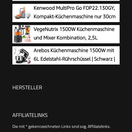
& Knetmaschine mit 10
Kenwood MultiPro Go FDP22.130GY,
Geschwindigkeiten, Leichte Teigmaschine mit
Kompakt-Küchenmaschine nur 30cm
Knethaken, Rührhaken & Schneebesen, ideal für
hoch, zum Schneiden, Reiben, Pürieren
VegeNutrix 1500W Küchenmaschine
kleine Küchen,Schwarz
und Teig Kneten, Express-Serve, 1,3 l
und Mixer Kombination, 2,5L
Arbeitsbehälter, 650 W, Blau
Zerkleinerer für Fleisch, Gemüse und
Arebos Küchenmaschine 1500W mit
Teig, 2L Standmixer mit Glasbehälter, 2
6L Edelstahl-Rührschüssel | Schwarz |
Geschwindigkeitsstufen&Pulsfunktion für
inkl. Rührhaken, Knethaken,
Smoothies, Saft usw.
Schneebesen | Spritzschutz | 6
Geschwindigkeiten | Knetmaschine |
HERSTELLER
Teigmaschine
AFFILIATELINKS
Die mit * gekennzeichneten Links sind sog. Affiliatelinks.