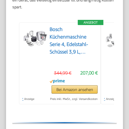
spart.
ANGEBOT
Bosch
Küchenmaschine
Serie 4, Edelstahl-
Schüssel 3,9 L,
Knethaken, Schlag-
und Rührbesen
344,99 €
207,00 €
Edelstahl
spülmaschinenfest,
Mixer 1,25 L,
Bei Amazon ansehen
Durchlaufschnitzler, 3
*
Anzeige
Preis inkl. MwSt., zzgl. Versandkosten
*
Anzeige
Scheiben, 1000 W,
Weiß, MUM58W20