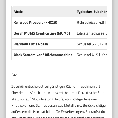
Modell
Typisches Zubehör
Kenwood Prospero (KHC29)
Rührschüssel 4,3 l, K-Hak
Bosch MUM5 CreationLine (MUM5)
Edelstahlschüssel 3,9–5,3
Klarstein Lucia Rossa
Schüssel 5,2 l, K-Haken, 
Aicok Standmixer / Küchenmaschine
Schüssel 4–5 l, Knethaken
Fazit
Zubehör entscheidet bei günstigen Küchenmaschinen oft
über den tatsächlichen Mehrwert. Achte auf praktische Sets
statt nur auf Motorleistung. Prüfe, ob wichtige Teile wie
Knethaken und Schneebesen aus Metall sind. Berücksichtige
außerdem die Kompatibilität für Erweiterungen. So kaufst du
ein Gerät, das vielseitig einsetzbar ist und langfristig Kosten