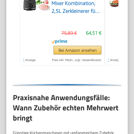
Mixer Kombination,
2,5L Zerkleinerer für
Fleisch, Gemüse und
Teig, 2L Standmixer
75,89 €
64,51 €
mit Glasbehälter, 2
Geschwindigkeitsstufen&Pulsfunktio
für Smoothies, Saft
Bei Amazon ansehen
usw.
*
Anzeige
Preis inkl. MwSt., zzgl. Versandkosten
*
Anzeige
Praxisnahe Anwendungsfälle:
Wann Zubehör echten Mehrwert
bringt
Günstige Küchenmaschinen mit umfangreichem Zubehör