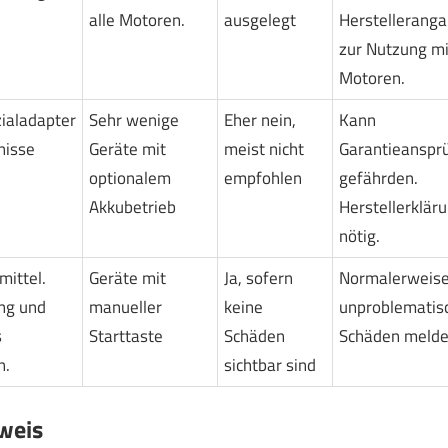
alle Motoren.
ausgelegt
Herstellerang
zur Nutzung mi
Motoren.
ialadapter
Sehr wenige
Eher nein,
Kann
nisse
Geräte mit
meist nicht
Garantieanspr
optionalem
empfohlen
gefährden.
Akkubetrieb
Herstellerklär
nötig.
mittel.
Geräte mit
Ja, sofern
Normalerweis
ng und
manueller
keine
unproblematisc
s
Starttaste
Schäden
Schäden melde
n.
sichtbar sind
weis