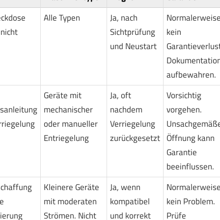
eckdose
Alle Typen
Ja, nach
Normalerweis
 nicht
Sichtprüfung
kein
und Neustart
Garantieverlust
Dokumentatio
aufbewahren.
Geräte mit
Ja, oft
Vorsichtig
sanleitung
mechanischer
nachdem
vorgehen.
rriegelung
oder manueller
Verriegelung
Unsachgemäß
Entriegelung
zurückgesetzt
Öffnung kann
Garantie
beeinflussen.
schaffung
Kleinere Geräte
Ja, wenn
Normalerweis
ge
mit moderaten
kompatibel
kein Problem.
ierung
Strömen. Nicht
und korrekt
Prüfe