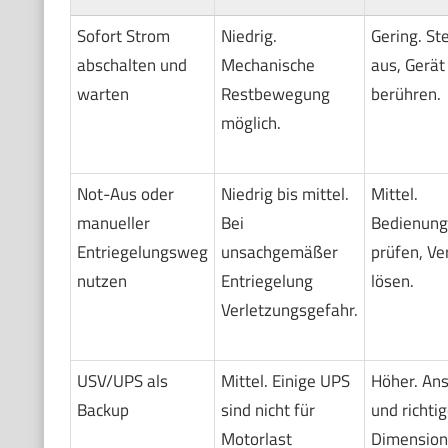
Sofort Strom
Niedrig.
Gering. St
abschalten und
Mechanische
aus, Gerät
warten
Restbewegung
berühren.
möglich.
Not-Aus oder
Niedrig bis mittel.
Mittel.
manueller
Bei
Bedienung
Entriegelungsweg
unsachgemäßer
prüfen, Ve
nutzen
Entriegelung
lösen.
Verletzungsgefahr.
USV/UPS als
Mittel. Einige UPS
Höher. An
Backup
sind nicht für
und richti
Motorlast
Dimension