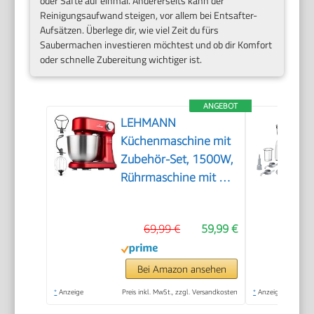
oder Säfte auf einmal. Andererseits kann der
Reinigungsaufwand steigen, vor allem bei Entsafter-
Aufsätzen. Überlege dir, wie viel Zeit du fürs
Saubermachen investieren möchtest und ob dir Komfort
oder schnelle Zubereitung wichtiger ist.
ANGEBOT
LEHMANN
Küchenmaschine mit
Zubehör-Set, 1500W,
Rührmaschine mit 12
Geschwindigkeiten,
5L Rührschüssel,
69,99 €
59,99 €
Überhitzungsschutz,
Rutschfest,
Knetmaschine mit 3
Bei Amazon ansehen
Rühreinsätze und
*
Anzeige
Preis inkl. MwSt., zzgl. Versandkosten
*
Anzeige
Spritzschutz, Rot