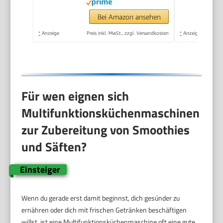
spülmaschinenfest,
Mixer 1,25 L,
Bei Amazon ansehen
Durchlaufschnitzler, 3
*
Anzeige
Preis inkl. MwSt., zzgl. Versandkosten
*
Anzeige
Scheiben, 1000 W,
Weiß, MUM58W20
Für wen eignen sich
Multifunktionsküchenmaschinen
zur Zubereitung von Smoothies
und Säften?
Einsteiger
Wenn du gerade erst damit beginnst, dich gesünder zu
ernähren oder dich mit frischen Getränken beschäftigen
willst, ist eine Multifunktionsküchenmaschine oft eine gute