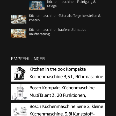
Küchenmaschinen: Reinigung &
Pflege
Küchenmaschinen-Tutorials: Teige herstellen &
kneten
Küchenmaschinen kaufen: Ultimative
Kaufberatung
EMPFEHLUNGEN
Kitchen in the box Kompakte
Küchenmaschine 3,5 L, Rührmaschine
& Knetmaschine mit 10
Bosch Kompakt-Küchenmaschine
Geschwindigkeiten, Leichte Teigmaschine mit
MultiTalent 3, 20 Funktionen,
Knethaken, Rührhaken & Schneebesen, ideal für
Rührschüssel 2,3 L, Universalmesser,
Bosch Küchenmaschine Serie 2, kleine
kleine Küchen,Schwarz
Schneid-Raspel-Wendescheibe, Schlagscheibe
Küchenmaschine, 3,8l Kunststoff-