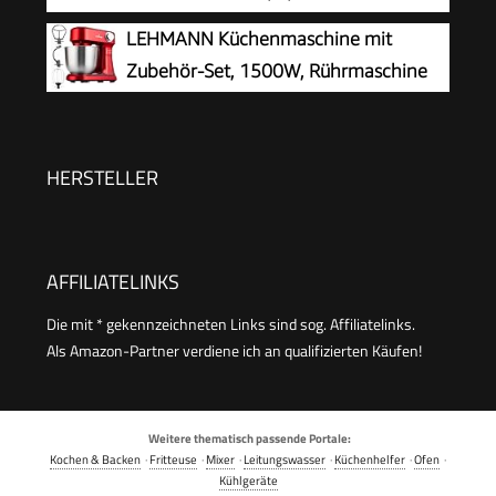
(Sahne), Einfüllhilfe, Deckel, 800 W, weiß,
Schüssel, Durchlaufschnitzler, 4
LEHMANN Küchenmaschine mit
MCM3100W
Scheiben, 4 Stufen,
Zubehör-Set, 1500W, Rührmaschine
Knethaken/Rührbesen/Schlagbesen,
mit 12 Geschwindigkeiten, 5L
spülmaschinenfest, 700 W, weiß, MUMS2AW01
Rührschüssel, Überhitzungsschutz, Rutschfest,
Knetmaschine mit 3 Rühreinsätze und
HERSTELLER
Spritzschutz, Rot
AFFILIATELINKS
Die mit * gekennzeichneten Links sind sog. Affiliatelinks.
Als Amazon-Partner verdiene ich an qualifizierten Käufen!
Weitere thematisch passende Portale:
Kochen & Backen
·
Fritteuse
·
Mixer
·
Leitungswasser
·
Küchenhelfer
·
Ofen
·
Kühlgeräte