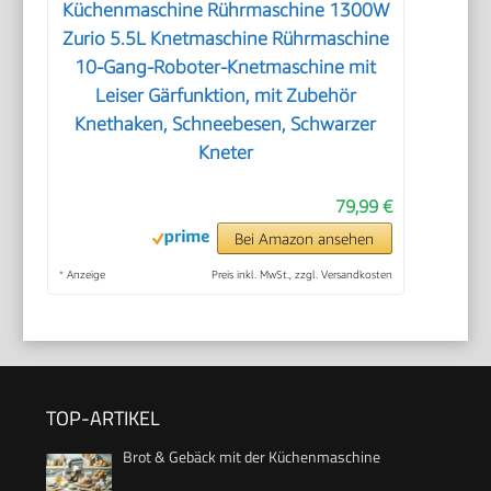
Küchenmaschine Rührmaschine 1300W
Zurio 5.5L Knetmaschine Rührmaschine
10-Gang-Roboter-Knetmaschine mit
Leiser Gärfunktion, mit Zubehör
Knethaken, Schneebesen, Schwarzer
Kneter
79,99 €
Bei Amazon ansehen
*
Anzeige
Preis inkl. MwSt., zzgl. Versandkosten
TOP-ARTIKEL
Brot & Gebäck mit der Küchenmaschine