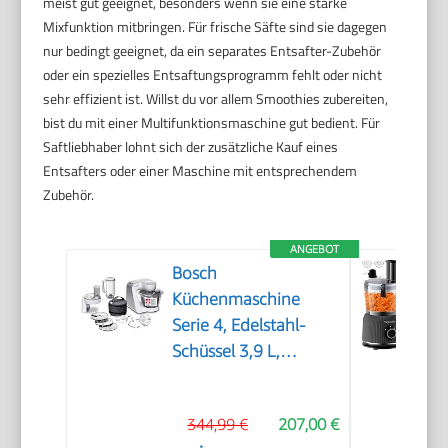
meist gut geeignet, besonders wenn sie eine starke
Mixfunktion mitbringen. Für frische Säfte sind sie dagegen
nur bedingt geeignet, da ein separates Entsafter-Zubehör
oder ein spezielles Entsaftungsprogramm fehlt oder nicht
sehr effizient ist. Willst du vor allem Smoothies zubereiten,
bist du mit einer Multifunktionsmaschine gut bedient. Für
Saftliebhaber lohnt sich der zusätzliche Kauf eines
Entsafters oder einer Maschine mit entsprechendem
Zubehör.
ANGEBOT
Bosch
Küchenmaschine
Serie 4, Edelstahl-
Schüssel 3,9 L,
Knethaken, Schlag-
und Rührbesen
344,99 €
207,00 €
Edelstahl