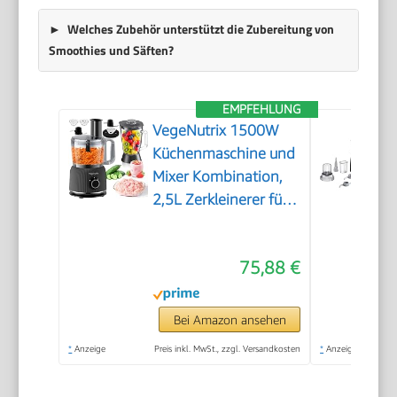
Welches Zubehör unterstützt die Zubereitung von
Smoothies und Säften?
EMPFEHLUNG
VegeNutrix 1500W
Küchenmaschine und
Mixer Kombination,
2,5L Zerkleinerer für
Fleisch, Gemüse und
Teig, 2L Standmixer
75,88 €
mit Glasbehälter, 2
Geschwindigkeitsstufen&Pulsfunktio
für Smoothies, Saft
Bei Amazon ansehen
usw.
*
Anzeige
Preis inkl. MwSt., zzgl. Versandkosten
*
Anzeige