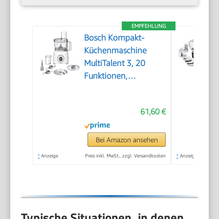
EMPFEHLUNG
Bosch Kompakt-
Küchenmaschine
MultiTalent 3, 20
Funktionen,
Rührschüssel 2,3 L,
Universalmesser,
61,60 €
Schneid-Raspel-
Wendescheibe,
Schlagscheibe
Bei Amazon ansehen
(Sahne), Einfüllhilfe,
*
Anzeige
Preis inkl. MwSt., zzgl. Versandkosten
*
Anzeige
Deckel, 800 W, weiß,
MCM3100W
Typische Situationen, in denen