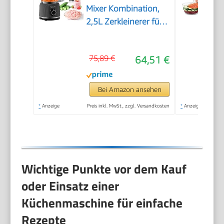
Mixer Kombination,
2,5L Zerkleinerer für
Fleisch, Gemüse und
Teig, 2L Standmixer
75,89 €
64,51 €
mit Glasbehälter, 2
Geschwindigkeitsstufen&Pulsfunktio
für Smoothies, Saft
Bei Amazon ansehen
usw.
*
Anzeige
Preis inkl. MwSt., zzgl. Versandkosten
*
Anzeige
Wichtige Punkte vor dem Kauf
oder Einsatz einer
Küchenmaschine für einfache
Rezepte