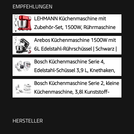
EMPFEHLUNGEN
LEHMANN Küchenmaschine mit
Zubehör-Set, 1500W, Rührmaschine
mit 12 Geschwindigkeiten, 5L
Arebos Küchenmaschine 1500W mit
Rührschüssel, Überhitzungsschutz, Rutschfest,
6L Edelstahl-Rührschüssel | Schwarz |
Knetmaschine mit 3 Rühreinsätze und
inkl. Rührhaken, Knethaken,
Bosch Küchenmaschine Serie 4,
Spritzschutz, Rot
Schneebesen | Spritzschutz | 6
Edelstahl-Schüssel 3,9 L, Knethaken,
Geschwindigkeiten | Knetmaschine |
Schlag- und Rührbesen Edelstahl
Bosch Küchenmaschine Serie 2, kleine
Teigmaschine
spülmaschinenfest, Mixer 1,25 L,
Küchenmaschine, 3,8l Kunststoff-
Durchlaufschnitzler, 3 Scheiben, 1000 W, Weiß,
Schüssel, Durchlaufschnitzler, 4
MUM58W20
Scheiben, 4 Stufen,
Knethaken/Rührbesen/Schlagbesen,
HERSTELLER
spülmaschinenfest, 700 W, weiß, MUMS2AW01