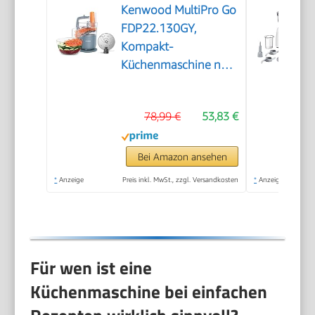
Kenwood MultiPro Go
FDP22.130GY,
Kompakt-
Küchenmaschine nur
30cm hoch, zum
Schneiden, Reiben,
78,99 €
53,83 €
Pürieren und Teig
Kneten, Express-
Serve, 1,3 l
Bei Amazon ansehen
Arbeitsbehälter, 650
*
Anzeige
Preis inkl. MwSt., zzgl. Versandkosten
*
Anzeige
W, Blau
Für wen ist eine
Küchenmaschine bei einfachen