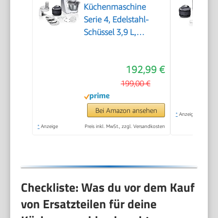
Küchenmaschine
Serie 4, Edelstahl-
Schüssel 3,9 L,
Patisserie-Set
Edelstahl, Knethaken,
192,99 €
Schlagbesen,
Rührbesen,
199,00 €
Durchlaufschnitzler, 3
Scheiben, 1000 W,
Bei Amazon ansehen
*
Anzeige
weiß/silber,
*
Anzeige
Preis inkl. MwSt., zzgl. Versandkosten
MUM58210
Checkliste: Was du vor dem Kauf
von Ersatzteilen für deine