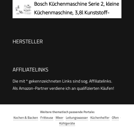
Bosch Küchenmaschine Serie 2, kleine
Smoothies, Saft usw.
spülmaschinenfest, Mixer 1,25 L,
Küchenmaschine, 3,8l Kunststoff-
Durchlaufschnitzler, 3 Scheiben, 1000 W, Weiß,
Schüssel, Durchlaufschnitzler, 4
MUM58W20
Scheiben, 4 Stufen,
Knethaken/Rührbesen/Schlagbesen,
HERSTELLER
spülmaschinenfest, 700 W, weiß, MUMS2AW01
AFFILIATELINKS
Die mit * gekennzeichneten Links sind sog. Affiliatelinks.
Als Amazon-Partner verdiene ich an qualifizierten Käufen!
Weitere thematisch passende Portale:
Kochen & Backen
·
Fritteuse
·
Mixer
·
Leitungswasser
·
Küchenhelfer
·
Ofen
·
Kühlgeräte