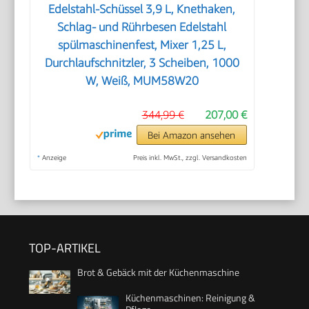
Edelstahl-Schüssel 3,9 L, Knethaken,
Schlag- und Rührbesen Edelstahl
spülmaschinenfest, Mixer 1,25 L,
Durchlaufschnitzler, 3 Scheiben, 1000
W, Weiß, MUM58W20
344,99 €
207,00 €
Bei Amazon ansehen
*
Anzeige
Preis inkl. MwSt., zzgl. Versandkosten
TOP-ARTIKEL
Brot & Gebäck mit der Küchenmaschine
Küchenmaschinen: Reinigung &