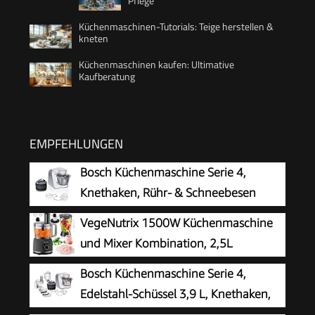
Pflege
Küchenmaschinen-Tutorials: Teige herstellen &
kneten
Küchenmaschinen kaufen: Ultimative
Kaufberatung
EMPFEHLUNGEN
Bosch Küchenmaschine Serie 4,
Knethaken, Rühr- & Schneebesen
Edelstahl, Edelstahlschüssel
VegeNutrix 1500W Küchenmaschine
spülmaschinenfest, 3D Rührsystem, weiß/silber,
und Mixer Kombination, 2,5L
MUM58200
Zerkleinerer für Fleisch, Gemüse und
Bosch Küchenmaschine Serie 4,
Teig, 2L Standmixer mit Glasbehälter, 2
Edelstahl-Schüssel 3,9 L, Knethaken,
Geschwindigkeitsstufen&Pulsfunktion für
Schlag- und Rührbesen Edelstahl