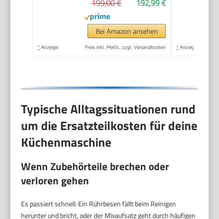
199,00 €
192,99 €
Schlagbesen,
Rührbesen,
Durchlaufschnitzler, 3
Bei Amazon ansehen
Scheiben, 1000 W,
*
Anzeige
Preis inkl. MwSt., zzgl. Versandkosten
*
Anzeige
weiß/silber,
MUM58210
Typische Alltagssituationen rund
um die Ersatzteilkosten für deine
Küchenmaschine
Wenn Zubehörteile brechen oder
verloren gehen
Es passiert schnell: Ein Rührbesen fällt beim Reinigen
herunter und bricht, oder der Mixaufsatz geht durch häufigen