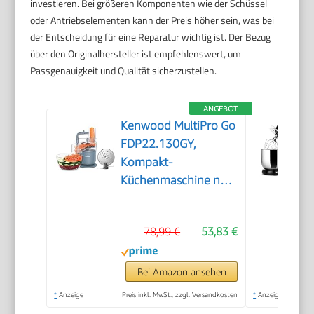
investieren. Bei größeren Komponenten wie der Schüssel
oder Antriebselementen kann der Preis höher sein, was bei
der Entscheidung für eine Reparatur wichtig ist. Der Bezug
über den Originalhersteller ist empfehlenswert, um
Passgenauigkeit und Qualität sicherzustellen.
ANGEBOT
Kenwood MultiPro Go
FDP22.130GY,
Kompakt-
Küchenmaschine nur
30cm hoch, zum
Schneiden, Reiben,
78,99 €
53,83 €
Pürieren und Teig
Kneten, Express-
Serve, 1,3 l
Bei Amazon ansehen
Arbeitsbehälter, 650
*
Anzeige
Preis inkl. MwSt., zzgl. Versandkosten
*
Anzeige
W, Blau