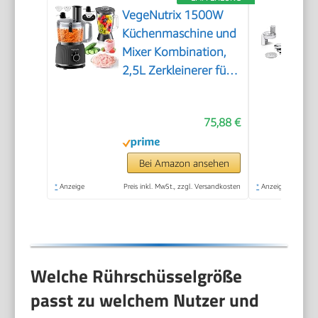
VegeNutrix 1500W
Küchenmaschine und
Mixer Kombination,
2,5L Zerkleinerer für
Fleisch, Gemüse und
Teig, 2L Standmixer
75,88 €
mit Glasbehälter, 2
Geschwindigkeitsstufen&Pulsfunktio
für Smoothies, Saft
Bei Amazon ansehen
usw.
*
Anzeige
Preis inkl. MwSt., zzgl. Versandkosten
*
Anzeige
Welche Rührschüsselgröße
passt zu welchem Nutzer und