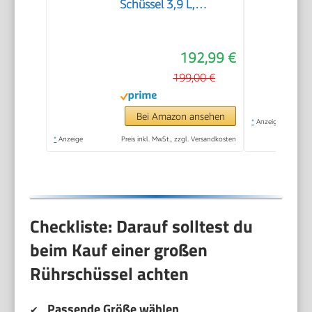
Schüssel 3,9 L,
Patisserie-Set
Edelstahl, Knethaken,
192,99 €
Schlagbesen,
Rührbesen,
199,00 €
Durchlaufschnitzler, 3
Scheiben, 1000 W,
Bei Amazon ansehen
*
Anzeige
weiß/silber,
*
Anzeige
Preis inkl. MwSt., zzgl. Versandkosten
MUM58210
Checkliste: Darauf solltest du
beim Kauf einer großen
Rührschüssel achten
Passende Größe wählen
✔