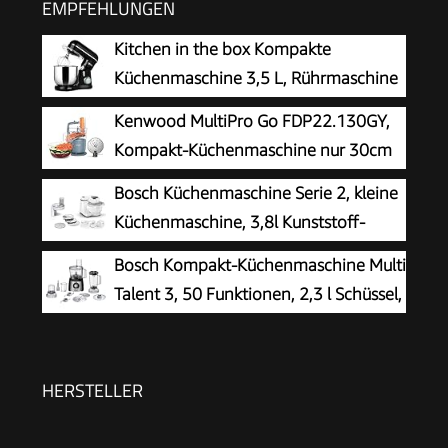
EMPFEHLUNGEN
Kitchen in the box Kompakte
Küchenmaschine 3,5 L, Rührmaschine
& Knetmaschine mit 10
Kenwood MultiPro Go FDP22.130GY,
Geschwindigkeiten, Leichte Teigmaschine mit
Kompakt-Küchenmaschine nur 30cm
Knethaken, Rührhaken & Schneebesen, ideal für
hoch, zum Schneiden, Reiben, Pürieren
Bosch Küchenmaschine Serie 2, kleine
kleine Küchen,Schwarz
und Teig Kneten, Express-Serve, 1,3 l
Küchenmaschine, 3,8l Kunststoff-
Arbeitsbehälter, 650 W, Blau
Schüssel, Durchlaufschnitzler, 4
Bosch Kompakt-Küchenmaschine Multi
Scheiben, 4 Stufen,
Talent 3, 50 Funktionen, 2,3 l Schüssel,
Knethaken/Rührbesen/Schlagbesen,
Mixer, spülmaschinengeeignet,
spülmaschinenfest, 700 W, weiß, MUMS2AW01
Universalzerkleinerer, kleine Küchenmaschine,
800 Watt, schwarz/Edelstahl, MCM3501M
HERSTELLER