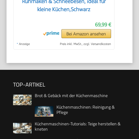
Rührhaken & Schneebesen, ideal für
kleine Küchen,Schwarz
69,99 €
Bei Amazon ansehen
*
Anzeige
Preis inkl. MwSt., zzgl. Versandkosten
TOP-ARTIKEL
Brot & Gebäck mit der Küchenmaschine
Küchenmaschinen: Reinigung &
Pflege
Küchenmaschinen-Tutorials: Teige herstellen &
kneten