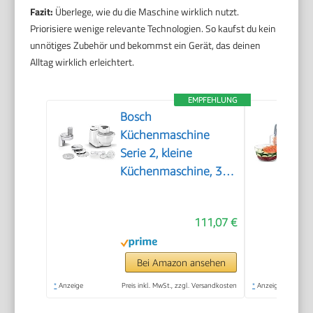
Fazit:
Überlege, wie du die Maschine wirklich nutzt.
Priorisiere wenige relevante Technologien. So kaufst du kein
unnötiges Zubehör und bekommst ein Gerät, das deinen
Alltag wirklich erleichtert.
EMPFEHLUNG
Bosch
Küchenmaschine
Serie 2, kleine
Küchenmaschine, 3,8l
Kunststoff-Schüssel,
Durchlaufschnitzler, 4
111,07 €
Scheiben, 4 Stufen,
Knethaken/Rührbesen/Schlagbesen,
spülmaschinenfest,
Bei Amazon ansehen
700 W, weiß,
*
Anzeige
Preis inkl. MwSt., zzgl. Versandkosten
*
Anzeige
MUMS2AW01