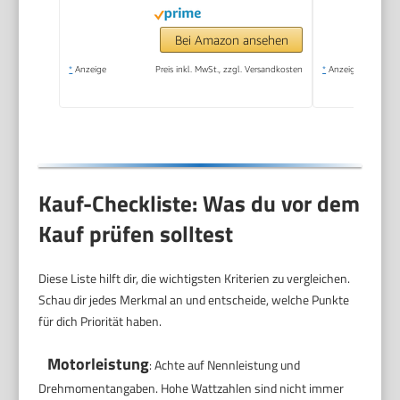
kleine
Küchenmaschine, 800
Bei Amazon ansehen
Watt,
*
Anzeige
Preis inkl. MwSt., zzgl. Versandkosten
*
Anzeige
schwarz/Edelstahl,
MCM3501M
Kauf-Checkliste: Was du vor dem
Kauf prüfen solltest
Diese Liste hilft dir, die wichtigsten Kriterien zu vergleichen.
Schau dir jedes Merkmal an und entscheide, welche Punkte
für dich Priorität haben.
Motorleistung
: Achte auf Nennleistung und
Drehmomentangaben. Hohe Wattzahlen sind nicht immer