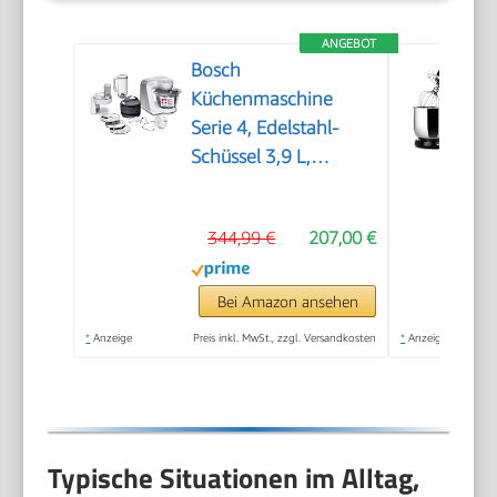
ANGEBOT
Bosch
Küchenmaschine
Serie 4, Edelstahl-
Schüssel 3,9 L,
Knethaken, Schlag-
und Rührbesen
344,99 €
207,00 €
Edelstahl
spülmaschinenfest,
Mixer 1,25 L,
Bei Amazon ansehen
Durchlaufschnitzler, 3
*
Anzeige
Preis inkl. MwSt., zzgl. Versandkosten
*
Anzeige
Scheiben, 1000 W,
Weiß, MUM58W20
Typische Situationen im Alltag,