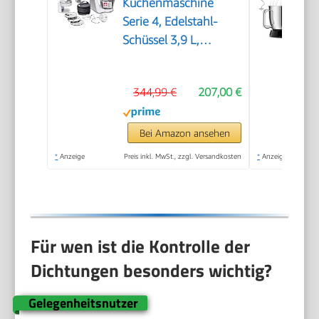
Küchenmaschine
Serie 4, Edelstahl-
Schüssel 3,9 L,
Knethaken, Schlag-
und Rührbesen
344,99 €
207,00 €
Edelstahl
spülmaschinenfest,
Mixer 1,25 L,
Bei Amazon ansehen
Durchlaufschnitzler, 3
*
Anzeige
Preis inkl. MwSt., zzgl. Versandkosten
*
Anzeige
Scheiben, 1000 W,
Weiß, MUM58W20
Für wen ist die Kontrolle der
Dichtungen besonders wichtig?
Gelegenheitsnutzer