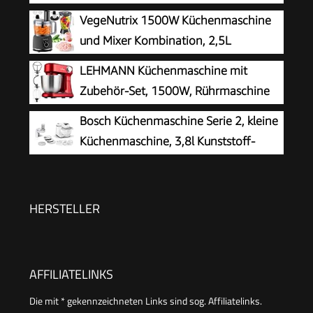
Schlag- und Rührbesen Edelstahl
VegeNutrix 1500W Küchenmaschine
spülmaschinenfest, Mixer 1,25 L,
und Mixer Kombination, 2,5L
Durchlaufschnitzler, 3 Scheiben, 1000 W, Weiß,
Zerkleinerer für Fleisch, Gemüse und
LEHMANN Küchenmaschine mit
MUM58W20
Teig, 2L Standmixer mit Glasbehälter, 2
Zubehör-Set, 1500W, Rührmaschine
Geschwindigkeitsstufen&Pulsfunktion für
mit 12 Geschwindigkeiten, 5L
Bosch Küchenmaschine Serie 2, kleine
Smoothies, Saft usw.
Rührschüssel, Überhitzungsschutz, Rutschfest,
Küchenmaschine, 3,8l Kunststoff-
Knetmaschine mit 3 Rühreinsätze und
Schüssel, Durchlaufschnitzler, 4
Spritzschutz, Rot
Scheiben, 4 Stufen,
Knethaken/Rührbesen/Schlagbesen,
HERSTELLER
spülmaschinenfest, 700 W, weiß, MUMS2AW01
AFFILIATELINKS
Die mit * gekennzeichneten Links sind sog. Affiliatelinks.