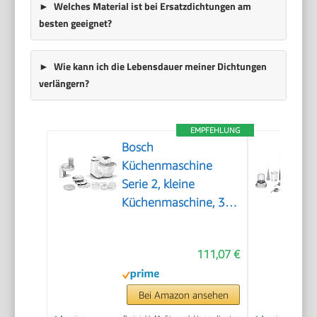
Welches Material ist bei Ersatzdichtungen am
besten geeignet?
Wie kann ich die Lebensdauer meiner Dichtungen
verlängern?
EMPFEHLUNG
Bosch
Küchenmaschine
Serie 2, kleine
Küchenmaschine, 3,8l
Kunststoff-Schüssel,
Durchlaufschnitzler, 4
111,07 €
Scheiben, 4 Stufen,
Knethaken/Rührbesen/Schlagbesen,
spülmaschinenfest,
Bei Amazon ansehen
700 W, weiß,