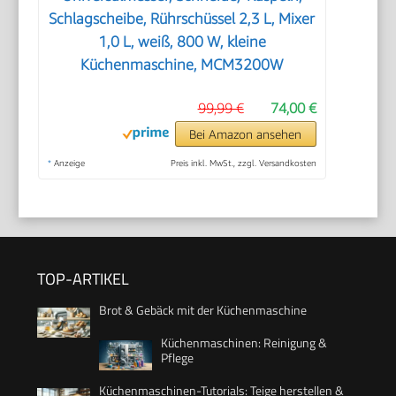
Schlagscheibe, Rührschüssel 2,3 L, Mixer
1,0 L, weiß, 800 W, kleine
Küchenmaschine, MCM3200W
99,99 €
74,00 €
Bei Amazon ansehen
*
Anzeige
Preis inkl. MwSt., zzgl. Versandkosten
TOP-ARTIKEL
Brot & Gebäck mit der Küchenmaschine
Küchenmaschinen: Reinigung &
Pflege
Küchenmaschinen-Tutorials: Teige herstellen &