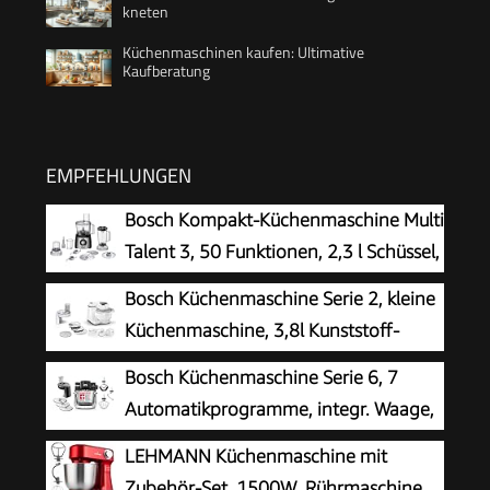
kneten
Küchenmaschinen kaufen: Ultimative
Kaufberatung
EMPFEHLUNGEN
Bosch Kompakt-Küchenmaschine Multi
Talent 3, 50 Funktionen, 2,3 l Schüssel,
Mixer, spülmaschinengeeignet,
Bosch Küchenmaschine Serie 2, kleine
Universalzerkleinerer, kleine Küchenmaschine,
Küchenmaschine, 3,8l Kunststoff-
800 Watt, schwarz/Edelstahl, MCM3501M
Schüssel, Durchlaufschnitzler, 4
Bosch Küchenmaschine Serie 6, 7
Scheiben, 4 Stufen,
Automatikprogramme, integr. Waage,
Knethaken/Rührbesen/Schlagbesen,
5,5l Schüssel, Durchlaufschnitzler,
LEHMANN Küchenmaschine mit
spülmaschinenfest, 700 W, weiß, MUMS2AW01
Scheiben, Knethaken/Rührbesen/Silikonbesen,
Zubehör-Set, 1500W, Rührmaschine