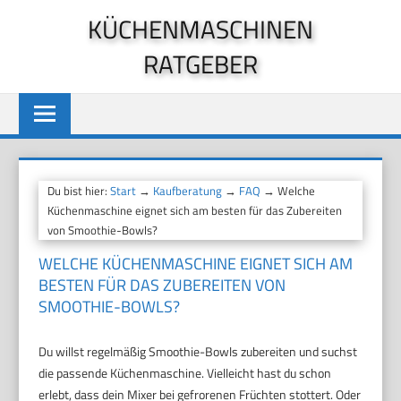
Zum
KÜCHENMASCHINEN
Inhalt
RATGEBER
springen
Du bist hier:
Start
→
Kaufberatung
→
FAQ
→ Welche
Küchenmaschine eignet sich am besten für das Zubereiten
von Smoothie-Bowls?
WELCHE KÜCHENMASCHINE EIGNET SICH AM
BESTEN FÜR DAS ZUBEREITEN VON
SMOOTHIE-BOWLS?
Du willst regelmäßig Smoothie-Bowls zubereiten und suchst
die passende Küchenmaschine. Vielleicht hast du schon
erlebt, dass dein Mixer bei gefrorenen Früchten stottert. Oder