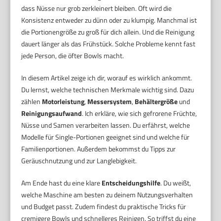
dass Nüsse nur grob zerkleinert bleiben. Oft wird die
Konsistenz entweder zu dünn oder zu klumpig. Manchmal ist
die Portionengröße zu groß für dich allein. Und die Reinigung
dauert länger als das Frühstück. Solche Probleme kennt fast
jede Person, die öfter Bowls macht.
In diesem Artikel zeige ich dir, worauf es wirklich ankommt.
Du lernst, welche technischen Merkmale wichtig sind. Dazu
zählen
Motorleistung
,
Messersystem
,
Behältergröße
und
Reinigungsaufwand
. Ich erkläre, wie sich gefrorene Früchte,
Nüsse und Samen verarbeiten lassen. Du erfährst, welche
Modelle für Single-Portionen geeignet sind und welche für
Familienportionen. Außerdem bekommst du Tipps zur
Geräuschnutzung und zur Langlebigkeit.
Am Ende hast du eine klare
Entscheidungshilfe
. Du weißt,
welche Maschine am besten zu deinem Nutzungsverhalten
und Budget passt. Zudem findest du praktische Tricks für
cremigere Bowls und schnelleres Reinigen. So triffst du eine