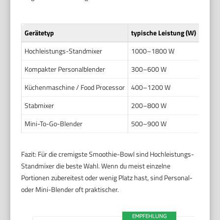
Gerätetyp
typische Leistung (W)
Stärk
Hochleistungs-Standmixer
1000–1800 W
Sehr 
Kompakter Personalblender
300–600 W
Gut b
Küchenmaschine / Food Processor
400–1200 W
Mäßi
Stabmixer
200–800 W
Mäßig
Mini-To-Go-Blender
500–900 W
Gut
: 
Fazit: Für die cremigste Smoothie-Bowl sind Hochleistungs-
Standmixer die beste Wahl. Wenn du meist einzelne
Portionen zubereitest oder wenig Platz hast, sind Personal-
oder Mini-Blender oft praktischer.
EMPFEHLUNG