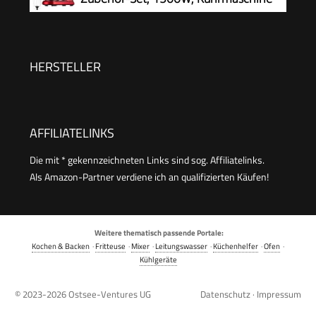
spülmaschinenfest, 1600 W, silber/schwarz,
mit 12 Geschwindigkeiten, 5L
MUMS6ZS13D
Rührschüssel, Überhitzungsschutz, Rutschfest,
Knetmaschine mit 3 Rühreinsätze und
HERSTELLER
Spritzschutz, Rot
AFFILIATELINKS
Die mit * gekennzeichneten Links sind sog. Affiliatelinks.
Als Amazon-Partner verdiene ich an qualifizierten Käufen!
Weitere thematisch passende Portale:
Kochen & Backen
·
Fritteuse
·
Mixer
·
Leitungswasser
·
Küchenhelfer
·
Ofen
·
Kühlgeräte
© 2023-2026
Ostsee-Ventures UG
Datenschutz
·
Impressum