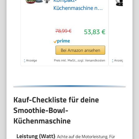
Kompakt-
Küchenmaschine nur
30cm hoch, zum
Schneiden, Reiben,
78,99 €
53,83 €
Pürieren und Teig
Kneten, Express-
Serve, 1,3 l
Bei Amazon ansehen
Arbeitsbehälter, 650
*
Anzeige
Preis inkl. MwSt., zzgl. Versandkosten
*
Anzeige
W, Blau
Kauf-Checkliste für deine
Smoothie-Bowl-
Küchenmaschine
Leistung (Watt)
: Achte auf die Motorleistung. Für