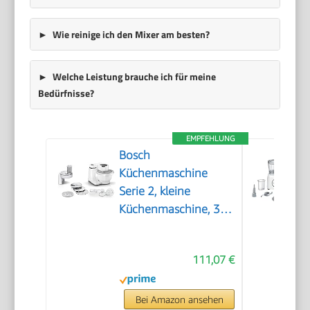
Wie reinige ich den Mixer am besten?
Welche Leistung brauche ich für meine
Bedürfnisse?
EMPFEHLUNG
Bosch
Küchenmaschine
Serie 2, kleine
Küchenmaschine, 3,8l
Kunststoff-Schüssel,
Durchlaufschnitzler, 4
111,07 €
Scheiben, 4 Stufen,
Knethaken/Rührbesen/Schlagbesen,
spülmaschinenfest,
Bei Amazon ansehen