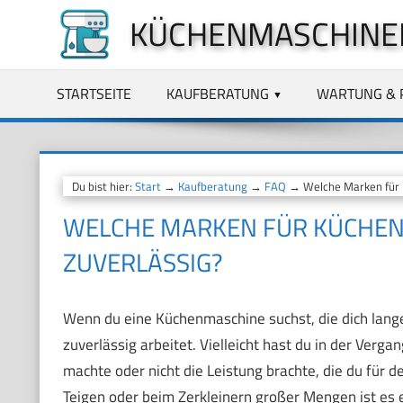
Zum
KÜCHENMASCHINE
Inhalt
springen
STARTSEITE
KAUFBERATUNG
WARTUNG & 
Du bist hier:
Start
→
Kaufberatung
→
FAQ
→ Welche Marken für K
WELCHE MARKEN FÜR KÜCHEN
ZUVERLÄSSIG?
Wenn du eine Küchenmaschine suchst, die dich lange b
zuverlässig arbeitet. Vielleicht hast du in der Verg
machte oder nicht die Leistung brachte, die du für
Teigen oder beim Zerkleinern großer Mengen ist es e