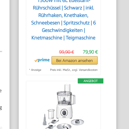
1500W mit 6L Edelstahl-
Rührschüssel | Schwarz | inkl.
Rührhaken, Knethaken,
Schneebesen | Spritzschutz | 6
Geschwindigkeiten |
Knetmaschine | Teigmaschine
99,90 €
79,90 €
Bei Amazon ansehen
*
Anzeige
Preis inkl. MwSt., zzgl. Versandkosten
ANGEBOT
e
g