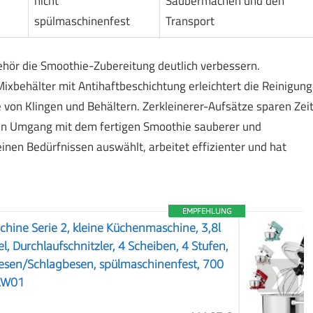
nicht
Saubermachen und den
spülmaschinenfest
Transport
hör die Smoothie-Zubereitung deutlich verbessern.
xbehälter mit Antihaftbeschichtung erleichtert die Reinigung
 von Klingen und Behältern. Zerkleinerer-Aufsätze sparen Zei
en Umgang mit dem fertigen Smoothie sauberer und
inen Bedürfnissen auswählt, arbeitet effizienter und hat
EMPFEHLUNG
ine Serie 2, kleine Küchenmaschine, 3,8l
l, Durchlaufschnitzler, 4 Scheiben, 4 Stufen,
sen/Schlagbesen, spülmaschinenfest, 700
❯
AW01