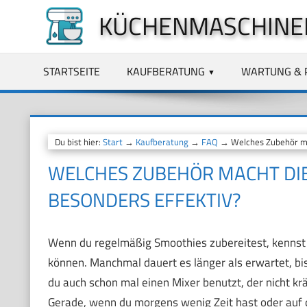
Zum
KÜCHENMASCHINE
Inhalt
springen
STARTSEITE
KAUFBERATUNG
WARTUNG & 
Du bist hier:
Start
→
Kaufberatung
→
FAQ
→ Welches Zubehör mac
WELCHES ZUBEHÖR MACHT DI
BESONDERS EFFEKTIV?
Wenn du regelmäßig Smoothies zubereitest, kennst d
können. Manchmal dauert es länger als erwartet, bis 
du auch schon mal einen Mixer benutzt, der nicht kr
Gerade, wenn du morgens wenig Zeit hast oder auf d