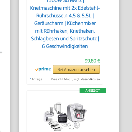
1500W Schwarz |
Knetmaschine mit 2x Edelstahl-
Rührschüsseln 4,5 & 5,5L |
Geräuscharm | Küchenmixer
mit Rührhaken, Knethaken,
Schlagbesen und Spritzschutz |
6 Geschwindigkeiten
99,80 €
Bei Amazon ansehen
*
Anzeige
Preis inkl. MwSt., zzgl. Versandkosten
ANGEBOT