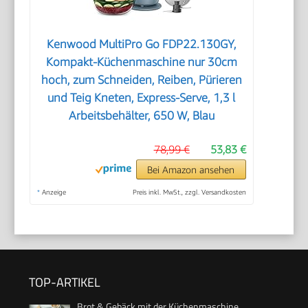
Kenwood MultiPro Go FDP22.130GY,
Kompakt-Küchenmaschine nur 30cm
hoch, zum Schneiden, Reiben, Pürieren
und Teig Kneten, Express-Serve, 1,3 l
Arbeitsbehälter, 650 W, Blau
78,99 €
53,83 €
Bei Amazon ansehen
*
Anzeige
Preis inkl. MwSt., zzgl. Versandkosten
TOP-ARTIKEL
Brot & Gebäck mit der Küchenmaschine