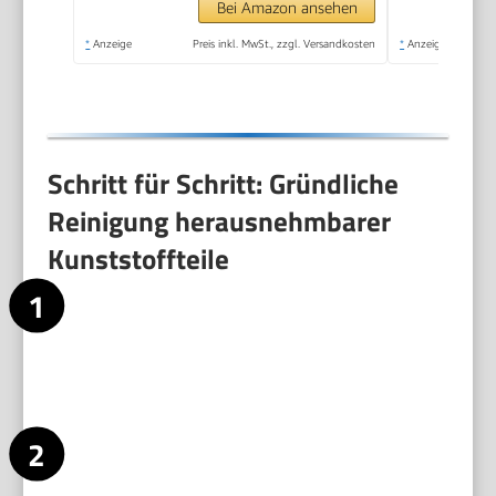
Küchenmaschine, 800
Bei Amazon ansehen
Watt,
*
Anzeige
Preis inkl. MwSt., zzgl. Versandkosten
*
Anzeige
schwarz/Edelstahl,
MCM3501M
Schritt für Schritt: Gründliche
Reinigung herausnehmbarer
Kunststoffteile
Bereite alles vor. Stelle lauwarmes Wasser bereit. Nimm ein
mildes Spülmittel, einen weichen Schwamm, eine weiche
Zahnbürste und ein Mikrofasertuch. Entferne grobe Reste
mit einem Holzspatel oder Löffel. Schütze dich bei scharfen
Aufsätzen mit Handschuhen.
Baue die Teile vollständig auseinander. Nimm Schüssel,
Spritzschutz, Rührbesen und sonstige Aufsätze aus der