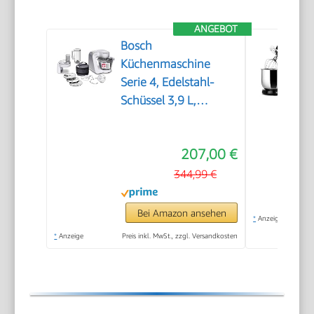
ANGEBOT
Bosch
Küchenmaschine
Serie 4, Edelstahl-
Schüssel 3,9 L,
Knethaken, Schlag-
und Rührbesen
207,00 €
Edelstahl
spülmaschinenfest,
344,99 €
Mixer 1,25 L,
Durchlaufschnitzler, 3
Bei Amazon ansehen
*
Anzeige
Scheiben, 1000 W,
*
Anzeige
Preis inkl. MwSt., zzgl. Versandkosten
Weiß, MUM58W20