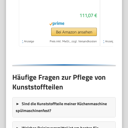
Kunststoff-Schüssel,
Durchlaufschnitzler, 4
111,07 €
Scheiben, 4 Stufen,
Knethaken/Rührbesen/Schlagbesen,
spülmaschinenfest,
Bei Amazon ansehen
700 W, weiß,
*
Anzeige
Preis inkl. MwSt., zzgl. Versandkosten
*
Anzeige
MUMS2AW01
Häufige Fragen zur Pflege von
Kunststoffteilen
Sind die Kunststoffteile meiner Küchenmaschine
spülmaschinenfest?
Welches Reinigungsmittel ist am besten für