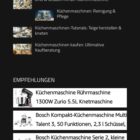
Küchenmaschinen: Reinigung &
Pflege
Küchenmaschinen-Tutorials: Teige herstellen &
kneten
Küchenmaschinen kaufen: Ultimative
Kaufberatung
EMPFEHLUNGEN
Küchenmaschine Rührmaschine
1300W Zurio 5.5L Knetmaschine
Rührmaschine 10-Gang-Roboter-
Bosch Kompakt-Küchenmaschine Multi
Knetmaschine mit Leiser Gärfunktion, mit
Talent 3, 50 Funktionen, 2,3 l Schüssel,
Zubehör Knethaken, Schneebesen, Schwarzer
Mixer, spülmaschinengeeignet,
Bosch Küchenmaschine Serie 2, kleine
Kneter