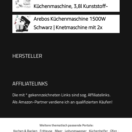
Universalzerkleinerer, kleine Küchenmaschine,
Küchenmaschine, 3,8l Kunststoff-
800 Watt, schwarz/Edelstahl, MCM3501M
Schüssel, Durchlaufschnitzler, 4
Arebos Küchenmaschine 1500W
Scheiben, 4 Stufen,
Schwarz | Knetmaschine mit 2x
Knethaken/Rührbesen/Schlagbesen,
Edelstahl-Rührschüsseln 4,5 & 5,5L |
spülmaschinenfest, 700 W, weiß, MUMS2AW01
Geräuscharm | Küchenmixer mit Rührhaken,
Knethaken, Schlagbesen und Spritzschutz | 6
HERSTELLER
Geschwindigkeiten
AFFILIATELINKS
Die mit * gekennzeichneten Links sind sog. Affiliatelinks.
Als Amazon-Partner verdiene ich an qualifizierten Käufen!
Weitere thematisch passende Portale:
Kochen & Backen
·
Fritteuse
·
Mixer
·
Leitungswasser
·
Küchenhelfer
·
Ofen
·