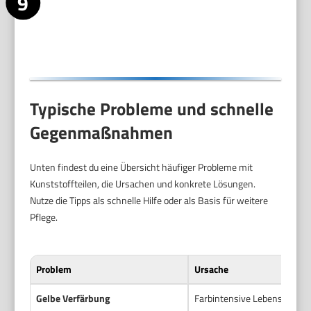
Endkontrolle und Lagerung. Kontrolliere auf Verfärbungen,
Risse und lockere Stellen. Ersatzteile rechtzeitig tauschen.
Lagere die Teile trocken und geschützt gegen direkte Sonne,
damit Kunststoff nicht spröde wird.
Typische Probleme und schnelle
Gegenmaßnahmen
Unten findest du eine Übersicht häufiger Probleme mit
Kunststoffteilen, die Ursachen und konkrete Lösungen.
Nutze die Tipps als schnelle Hilfe oder als Basis für weitere
Pflege.
Problem
Ursache
Gelbe Verfärbung
Farbintensive Lebensmittel 