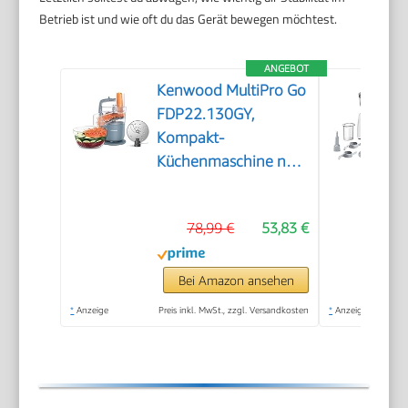
Betrieb ist und wie oft du das Gerät bewegen möchtest.
ANGEBOT
Kenwood MultiPro Go
FDP22.130GY,
Kompakt-
Küchenmaschine nur
30cm hoch, zum
Schneiden, Reiben,
78,99 €
53,83 €
Pürieren und Teig
Kneten, Express-
Serve, 1,3 l
Bei Amazon ansehen
Arbeitsbehälter, 650
*
Anzeige
Preis inkl. MwSt., zzgl. Versandkosten
*
Anzeige
W, Blau