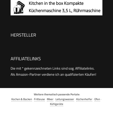
Kitchen in the box Kompakte
MCM3100W
und Teig Kneten, Express-Serve, 1,3 l
Küchenmaschine 3,5 L, Rührmaschine
Arbeitsbehälter, 650 W, Blau
& Knetmaschine mit 10
Geschwindigkeiten, Leichte Teigmaschine mit
Knethaken, Rührhaken & Schneebesen, ideal für
HERSTELLER
kleine Küchen,Schwarz
AFFILIATELINKS
Die mit * gekennzeichneten Links sind sog. Affiliatelinks.
Als Amazon-Partner verdiene ich an qualifizierten Käufen!
Weitere thematisch passende Portale:
Kochen & Backen
·
Fritteuse
·
Mixer
·
Leitungswasser
·
Küchenhelfer
·
Ofen
·
Kühlgeräte