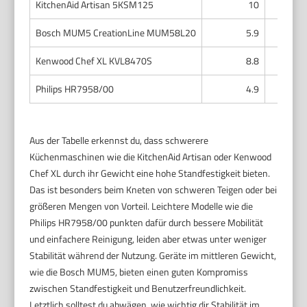
KitchenAid Artisan 5KSM125
10
Gu
Bosch MUM5 CreationLine MUM58L20
5.9
Sehr 
Kenwood Chef XL KVL8470S
8.8
Gu
Philips HR7958/00
4.9
Sehr 
Aus der Tabelle erkennst du, dass schwerere
Küchenmaschinen wie die KitchenAid Artisan oder Kenwood
Chef XL durch ihr Gewicht eine hohe Standfestigkeit bieten.
Das ist besonders beim Kneten von schweren Teigen oder bei
größeren Mengen von Vorteil. Leichtere Modelle wie die
Philips HR7958/00 punkten dafür durch bessere Mobilität
und einfachere Reinigung, leiden aber etwas unter weniger
Stabilität während der Nutzung. Geräte im mittleren Gewicht,
wie die Bosch MUM5, bieten einen guten Kompromiss
zwischen Standfestigkeit und Benutzerfreundlichkeit.
Letztlich solltest du abwägen, wie wichtig dir Stabilität im