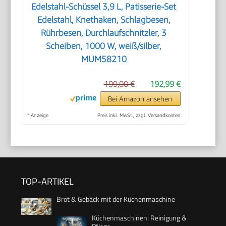
Edelstahl-Schüssel 3,9 L, Patisserie-Set
Edelstahl, Knethaken, Schlagbesen,
Rührbesen, Durchlaufschnitzler, 3
Scheiben, 1000 W, weiß/silber,
MUM58210
199,00 €
192,99 €
Bei Amazon ansehen
*
Anzeige
Preis inkl. MwSt., zzgl. Versandkosten
TOP-ARTIKEL
Brot & Gebäck mit der Küchenmaschine
Küchenmaschinen: Reinigung &