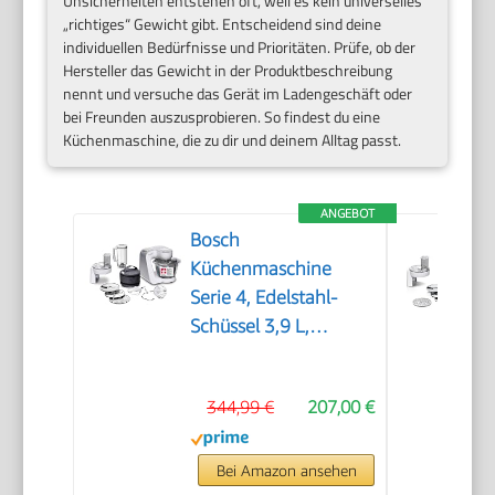
Unsicherheiten entstehen oft, weil es kein universelles
„richtiges“ Gewicht gibt. Entscheidend sind deine
individuellen Bedürfnisse und Prioritäten. Prüfe, ob der
Hersteller das Gewicht in der Produktbeschreibung
nennt und versuche das Gerät im Ladengeschäft oder
bei Freunden auszusprobieren. So findest du eine
Küchenmaschine, die zu dir und deinem Alltag passt.
ANGEBOT
Bosch
Küchenmaschine
Serie 4, Edelstahl-
Schüssel 3,9 L,
Knethaken, Schlag-
und Rührbesen
344,99 €
207,00 €
Edelstahl
spülmaschinenfest,
Mixer 1,25 L,
Bei Amazon ansehen