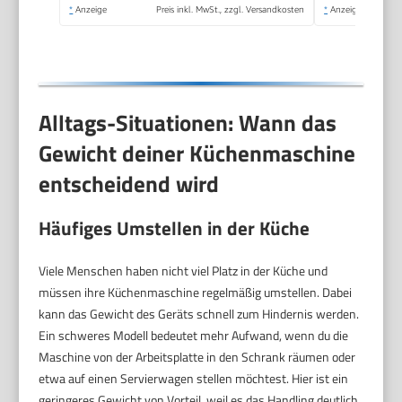
Durchlaufschnitzler, 3
*
Anzeige
Preis inkl. MwSt., zzgl. Versandkosten
*
Anzeige
Scheiben, 1000 W,
Weiß, MUM58W20
Alltags-Situationen: Wann das
Gewicht deiner Küchenmaschine
entscheidend wird
Häufiges Umstellen in der Küche
Viele Menschen haben nicht viel Platz in der Küche und
müssen ihre Küchenmaschine regelmäßig umstellen. Dabei
kann das Gewicht des Geräts schnell zum Hindernis werden.
Ein schweres Modell bedeutet mehr Aufwand, wenn du die
Maschine von der Arbeitsplatte in den Schrank räumen oder
etwa auf einen Servierwagen stellen möchtest. Hier ist ein
geringeres Gewicht von Vorteil, weil es das Handling deutlich