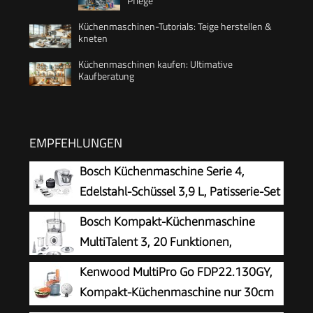
Pflege
Küchenmaschinen-Tutorials: Teige herstellen &
kneten
Küchenmaschinen kaufen: Ultimative
Kaufberatung
EMPFEHLUNGEN
Bosch Küchenmaschine Serie 4,
Edelstahl-Schüssel 3,9 L, Patisserie-Set
Edelstahl, Knethaken, Schlagbesen,
Bosch Kompakt-Küchenmaschine
Rührbesen, Durchlaufschnitzler, 3 Scheiben,
MultiTalent 3, 20 Funktionen,
1000 W, weiß/silber, MUM58210
Rührschüssel 2,3 L, Universalmesser,
Kenwood MultiPro Go FDP22.130GY,
Schneid-Raspel-Wendescheibe, Schlagscheibe
Kompakt-Küchenmaschine nur 30cm
(Sahne), Einfüllhilfe, Deckel, 800 W, weiß,
hoch, zum Schneiden, Reiben, Pürieren