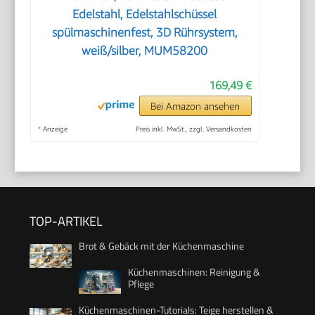
Edelstahl, Edelstahlschüssel
spülmaschinenfest, 3D Rührsystem,
weiß/silber, MUM58200
169,49 €
Bei Amazon ansehen
*
Anzeige
Preis inkl. MwSt., zzgl. Versandkosten
TOP-ARTIKEL
Brot & Gebäck mit der Küchenmaschine
Küchenmaschinen: Reinigung &
Pflege
Küchenmaschinen-Tutorials: Teige herstellen &