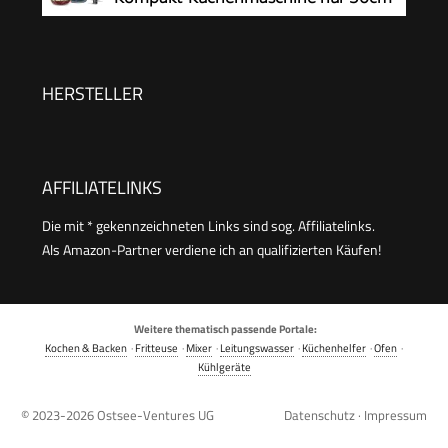
weiß, 800 W, kleine Küchenmaschine,
hoch, zum Schneiden, Reiben, Pürieren
MCM3200W
und Teig Kneten, Express-Serve, 1,3 l
Arbeitsbehälter, 650 W, Blau
HERSTELLER
AFFILIATELINKS
Die mit * gekennzeichneten Links sind sog. Affiliatelinks.
Als Amazon-Partner verdiene ich an qualifizierten Käufen!
Weitere thematisch passende Portale:
Kochen & Backen
·
Fritteuse
·
Mixer
·
Leitungswasser
·
Küchenhelfer
·
Ofen
·
Kühlgeräte
© 2023-2026
Ostsee-Ventures UG
Datenschutz
·
Impressum