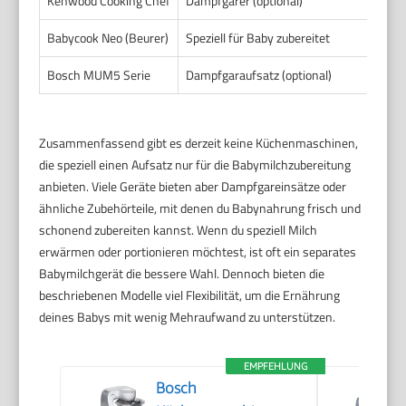
Kenwood Cooking Chef
Dampfgarer (optional)
Dam
Babycook Neo (Beurer)
Speziell für Baby zubereitet
Dam
Bosch MUM5 Serie
Dampfgaraufsatz (optional)
Dam
Zusammenfassend gibt es derzeit keine Küchenmaschinen,
die speziell einen Aufsatz nur für die Babymilchzubereitung
anbieten. Viele Geräte bieten aber Dampfgareinsätze oder
ähnliche Zubehörteile, mit denen du Babynahrung frisch und
schonend zubereiten kannst. Wenn du speziell Milch
erwärmen oder portionieren möchtest, ist oft ein separates
Babymilchgerät die bessere Wahl. Dennoch bieten die
beschriebenen Modelle viel Flexibilität, um die Ernährung
deines Babys mit wenig Mehraufwand zu unterstützen.
EMPFEHLUNG
Bosch