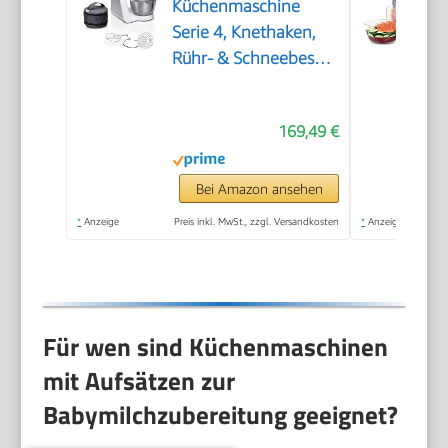
Küchenmaschine
Serie 4, Knethaken,
Rühr- & Schneebesen
Edelstahl,
Edelstahlschüssel
169,49 €
spülmaschinenfest,
3D Rührsystem,
weiß/silber,
Bei Amazon ansehen
MUM58200
*
Anzeige
Preis inkl. MwSt., zzgl. Versandkosten
*
Anzeige
Für wen sind Küchenmaschinen
mit Aufsätzen zur
Babymilchzubereitung geeignet?