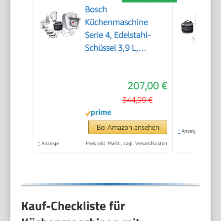
Bosch
Küchenmaschine
Serie 4, Edelstahl-
Schüssel 3,9 L,
Knethaken, Schlag-
und Rührbesen
207,00 €
Edelstahl
spülmaschinenfest,
344,99 €
Mixer 1,25 L,
Durchlaufschnitzler, 3
Bei Amazon ansehen
*
Anzeige
Scheiben, 1000 W,
*
Anzeige
Preis inkl. MwSt., zzgl. Versandkosten
Weiß, MUM58W20
Kauf-Checkliste für