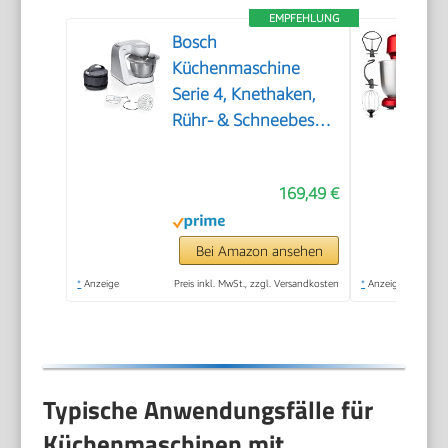
EMPFEHLUNG
Bosch
Küchenmaschine
Serie 4, Knethaken,
Rühr- & Schneebesen
Edelstahl,
Edelstahlschüssel
169,49 €
spülmaschinenfest,
3D Rührsystem,
weiß/silber,
Bei Amazon ansehen
MUM58200
*
Anzeige
Preis inkl. MwSt., zzgl. Versandkosten
*
Anzeige
Typische Anwendungsfälle für
Küchenmaschinen mit