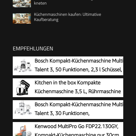
kneten
Küchenmaschinen kaufen: Ultimative
Kaufberatung
EMPFEHLUNGEN
Bosch Kompakt-Küchenmaschine Multi
Talent 3, 50 Funktionen, 2,3 l Schüssel,
Mixer, spülmaschinengeeignet,
Kitchen in the box Kompakte
Universalzerkleinerer, kleine Küchenmaschine,
Küchenmaschine 3,5 L, Rührmaschine
800 Watt, schwarz/Edelstahl, MCM3501M
& Knetmaschine mit 10
Bosch Kompakt-Küchenmaschine Multi
Geschwindigkeiten, Leichte Teigmaschine mit
Talent 3, 30 Funktionen,
Knethaken, Rührhaken & Schneebesen, ideal für
Universalmesser, Schneide/ Raspeln,
Kenwood MultiPro Go FDP22.130GY,
kleine Küchen,Schwarz
Schlagscheibe, Rührschüssel 2,3 L, Mixer 1,0 L,
Kompakt-Küchenmaschine nur 30cm