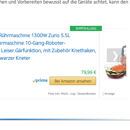
en und Vorbereiten bewusst auf die Geräte achtet, kann den
EMPFEHLUNG
Rührmaschine 1300W Zurio 5.5L
hrmaschine 10-Gang-Roboter-
Leiser Gärfunktion, mit Zubehör Knethaken,
❯
warzer Kneter
79,99 €
Bei Amazon ansehen
Preis inkl. MwSt., zzgl. Versandkosten
*
Anzeige