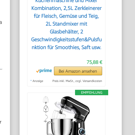
Küchenmaschine und Mixer
Kombination, 2,5L Zerkleinerer
für Fleisch, Gemüse und Teig,
a
2L Standmixer mit
Glasbehälter, 2
Geschwindigkeitsstufen&Pulsfu
nktion für Smoothies, Saft usw.
75,88 €
Bei Amazon ansehen
*
Anzeige
Preis inkl. MwSt., zzgl. Versandkosten
EMPFEHLUNG
r