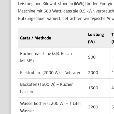
Leistung und Kilowattstunden (kWh) für den Energie
Maschine mit 500 Watt, dass sie 0,5 kWh verbraucht,
Nutzungsdauer variiert, betrachten wir typische An
Leistung
T
Gerät / Methode
(W)
(
Küchenmaschine (z.B. Bosch
900
1
MUM5)
Elektroherd (2000 W) – Anbraten
2000
1
Backofen (1500 W) – Kuchen
1500
4
backen
Wasserkocher (2200 W) – 1 Liter
2200
5
Wasser