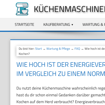
Zum
KÜCHENMASCHINE
Inhalt
springen
STARTSEITE
KAUFBERATUNG
WARTUNG & 
Du bist hier:
Start
→
Wartung & Pflege
→
FAQ
→ Wie hoch ist de
Kochen?
WIE HOCH IST DER ENERGIEV
IM VERGLEICH ZU EINEM NOR
Du nutzt deine Küchenmaschine wahrscheinlich rege
hast du dir schon einmal Gedanken darüber gemacht,
Kochen auf dem Herd verbraucht? Energieverbrauch i