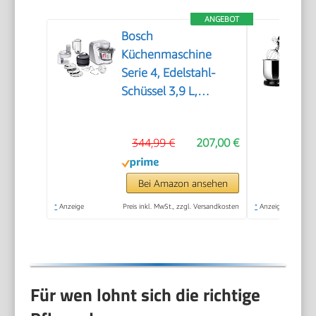
ANGEBOT
Bosch
Küchenmaschine
Serie 4, Edelstahl-
Schüssel 3,9 L,
Knethaken, Schlag-
und Rührbesen
344,99 €
207,00 €
Edelstahl
spülmaschinenfest,
Mixer 1,25 L,
Bei Amazon ansehen
Durchlaufschnitzler, 3
*
Anzeige
Preis inkl. MwSt., zzgl. Versandkosten
*
Anzeige
Scheiben, 1000 W,
Weiß, MUM58W20
Für wen lohnt sich die richtige