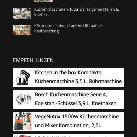
Küchenmaschinen-Tutorials: Teige herstellen &
kneten
Küchenmaschinen kaufen: Ultimative
Kaufberatung
EMPFEHLUNGEN
Kitchen in the box Kompakte
Küchenmaschine 3,5 L, Rührmaschine
& Knetmaschine mit 10
Bosch Küchenmaschine Serie 4,
Geschwindigkeiten, Leichte Teigmaschine mit
Edelstahl-Schüssel 3,9 L, Knethaken,
Knethaken, Rührhaken & Schneebesen, ideal für
Schlag- und Rührbesen Edelstahl
VegeNutrix 1500W Küchenmaschine
kleine Küchen,Schwarz
spülmaschinenfest, Mixer 1,25 L,
und Mixer Kombination, 2,5L
Durchlaufschnitzler, 3 Scheiben, 1000 W, Weiß,
Zerkleinerer für Fleisch, Gemüse und