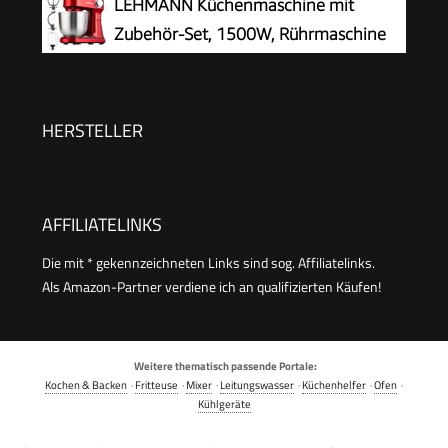
LEHMANN Küchenmaschine mit
MUM58W20
Teig, 2L Standmixer mit Glasbehälter, 2
Zubehör-Set, 1500W, Rührmaschine
Geschwindigkeitsstufen&Pulsfunktion für
mit 12 Geschwindigkeiten, 5L
Smoothies, Saft usw.
Rührschüssel, Überhitzungsschutz, Rutschfest,
Knetmaschine mit 3 Rühreinsätze und
HERSTELLER
Spritzschutz, Rot
AFFILIATELINKS
Die mit * gekennzeichneten Links sind sog. Affiliatelinks.
Als Amazon-Partner verdiene ich an qualifizierten Käufen!
Weitere thematisch passende Portale:
Kochen & Backen
·
Fritteuse
·
Mixer
·
Leitungswasser
·
Küchenhelfer
·
Ofen
·
Kühlgeräte