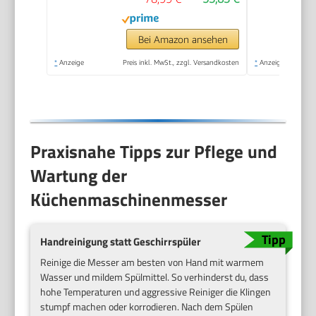
Pürieren und Teig
Kneten, Express-
Serve, 1,3 l
Bei Amazon ansehen
Arbeitsbehälter, 650
*
Anzeige
Preis inkl. MwSt., zzgl. Versandkosten
*
Anzeige
W, Blau
Praxisnahe Tipps zur Pflege und
Wartung der
Küchenmaschinenmesser
Handreinigung statt Geschirrspüler
Reinige die Messer am besten von Hand mit warmem
Wasser und mildem Spülmittel. So verhinderst du, dass
hohe Temperaturen und aggressive Reiniger die Klingen
stumpf machen oder korrodieren. Nach dem Spülen