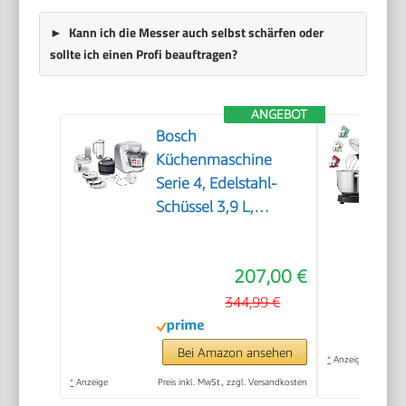
Kann ich die Messer auch selbst schärfen oder
sollte ich einen Profi beauftragen?
ANGEBOT
Bosch
Küchenmaschine
Serie 4, Edelstahl-
Schüssel 3,9 L,
Knethaken, Schlag-
und Rührbesen
207,00 €
Edelstahl
spülmaschinenfest,
344,99 €
Mixer 1,25 L,
Durchlaufschnitzler, 3
Bei Amazon ansehen
*
Anzeige
Scheiben, 1000 W,
*
Anzeige
Preis inkl. MwSt., zzgl. Versandkosten
Weiß, MUM58W20