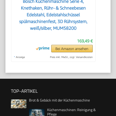
Bosch Küchenmaschine Serie 4,
Knethaken, Rühr- & Schneebesen
Edelstahl, Edelstahlschüssel
spülmaschinenfest, 3D Rührsystem,
weiß/silber, MUM58200
169,49 €
Bei Amazon ansehen
*
Anzeige
Preis inkl. MwSt., zzgl. Versandkosten
TOP-ARTIKEL
Brot & Gebäck mit der Küchenmaschine
Küchenmaschinen: Reinigung &
Pflege