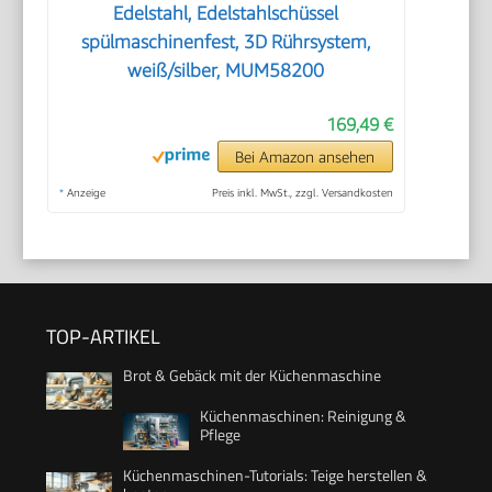
Edelstahl, Edelstahlschüssel
spülmaschinenfest, 3D Rührsystem,
weiß/silber, MUM58200
169,49 €
Bei Amazon ansehen
*
Anzeige
Preis inkl. MwSt., zzgl. Versandkosten
TOP-ARTIKEL
Brot & Gebäck mit der Küchenmaschine
Küchenmaschinen: Reinigung &
Pflege
Küchenmaschinen-Tutorials: Teige herstellen &