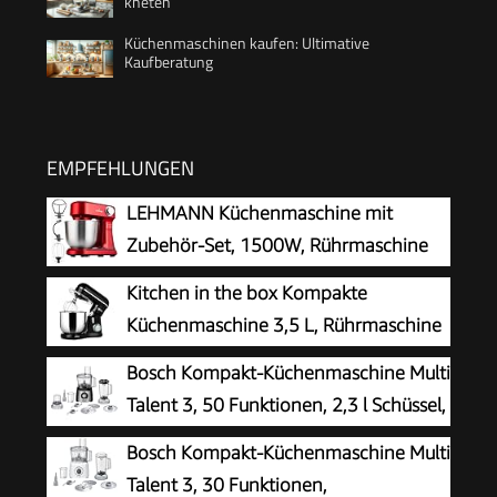
kneten
Küchenmaschinen kaufen: Ultimative
Kaufberatung
EMPFEHLUNGEN
LEHMANN Küchenmaschine mit
Zubehör-Set, 1500W, Rührmaschine
mit 12 Geschwindigkeiten, 5L
Kitchen in the box Kompakte
Rührschüssel, Überhitzungsschutz, Rutschfest,
Küchenmaschine 3,5 L, Rührmaschine
Knetmaschine mit 3 Rühreinsätze und
& Knetmaschine mit 10
Bosch Kompakt-Küchenmaschine Multi
Spritzschutz, Rot
Geschwindigkeiten, Leichte Teigmaschine mit
Talent 3, 50 Funktionen, 2,3 l Schüssel,
Knethaken, Rührhaken & Schneebesen, ideal für
Mixer, spülmaschinengeeignet,
Bosch Kompakt-Küchenmaschine Multi
kleine Küchen,Schwarz
Universalzerkleinerer, kleine Küchenmaschine,
Talent 3, 30 Funktionen,