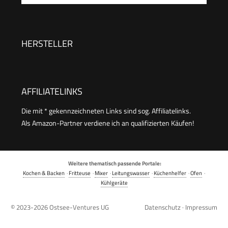
800 Watt, schwarz/Edelstahl, MCM3501M
Universalmesser, Schneide/ Raspeln,
Schlagscheibe, Rührschüssel 2,3 L, Mixer 1,0 L,
weiß, 800 W, kleine Küchenmaschine,
HERSTELLER
MCM3200W
AFFILIATELINKS
Die mit * gekennzeichneten Links sind sog. Affiliatelinks.
Als Amazon-Partner verdiene ich an qualifizierten Käufen!
Weitere thematisch passende Portale:
Kochen & Backen
·
Fritteuse
·
Mixer
·
Leitungswasser
·
Küchenhelfer
·
Ofen
·
Kühlgeräte
© 2023-2026
Ostsee-Ventures UG
Datenschutz
·
Impressum