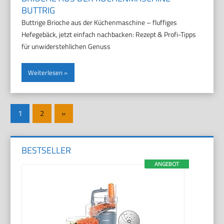
BUTTRIG
Buttrige Brioche aus der Küchenmaschine – fluffiges
Hefegebäck, jetzt einfach nachbacken: Rezept & Profi-Tipps
für unwiderstehlichen Genuss
Weiterlesen
Seitennummerierung
Nächste
1
2
»
der
Beiträge
Beiträge
BESTSELLER
ANGEBOT