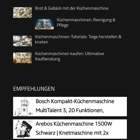
Brot & Gebäck mit der Küchenmaschine
Küchenmaschinen: Reinigung &
Pflege
Küchenmaschinen-Tutorials: Teige herstellen &
kneten
Küchenmaschinen kaufen: Ultimative
Kaufberatung
EMPFEHLUNGEN
Bosch Kompakt-Küchenmaschine
MultiTalent 3, 20 Funktionen,
Rührschüssel 2,3 L, Universalmesser,
Arebos Küchenmaschine 1500W
Schneid-Raspel-Wendescheibe, Schlagscheibe
Schwarz | Knetmaschine mit 2x
(Sahne), Einfüllhilfe, Deckel, 800 W, weiß,