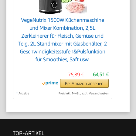
VegeNutrix 1500W Küchenmaschine
und Mixer Kombination, 2,5L
Zerkleinerer für Fleisch, Gemüse und
Teig, 2L Standmixer mit Glasbehälter, 2
Geschwindigkeitsstufen&Pulsfunktion
für Smoothies, Saft usw.
75,89 €
64,51 €
Bei Amazon ansehen
*
Anzeige
Preis inkl. MwSt., zzgl. Versandkosten
TOP-ARTIKEL