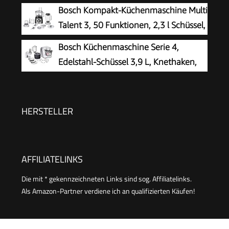
Edelstahl-Rührschüsseln 4,5 & 5,5L |
Bosch Kompakt-Küchenmaschine Multi
MCM3100W
Geräuscharm | Küchenmixer mit Rührhaken,
Talent 3, 50 Funktionen, 2,3 l Schüssel,
Knethaken, Schlagbesen und Spritzschutz | 6
Mixer, spülmaschinengeeignet,
Bosch Küchenmaschine Serie 4,
Geschwindigkeiten
Universalzerkleinerer, kleine Küchenmaschine,
Edelstahl-Schüssel 3,9 L, Knethaken,
800 Watt, schwarz/Edelstahl, MCM3501M
Schlag- und Rührbesen Edelstahl
spülmaschinenfest, Mixer 1,25 L,
Durchlaufschnitzler, 3 Scheiben, 1000 W, Weiß,
HERSTELLER
MUM58W20
AFFILIATELINKS
Die mit * gekennzeichneten Links sind sog. Affiliatelinks.
Als Amazon-Partner verdiene ich an qualifizierten Käufen!