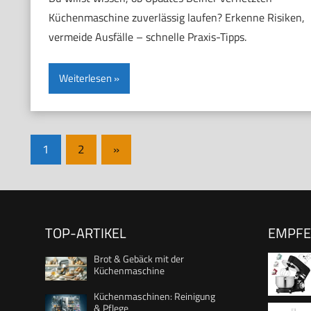
Küchenmaschine zuverlässig laufen? Erkenne Risiken,
vermeide Ausfälle – schnelle Praxis-Tipps.
Weiterlesen
Seitennummerierung
Nächste
1
2
»
Beiträge
der
Beiträge
TOP-ARTIKEL
EMPF
Brot & Gebäck mit der
Küchenmaschine
Küchenmaschinen: Reinigung
& Pflege