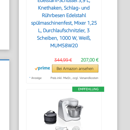
Edelstahl-Schüssel 3,9 L,
Knethaken, Schlag- und
Rührbesen Edelstahl
spülmaschinenfest, Mixer 1,25
L, Durchlaufschnitzler, 3
Scheiben, 1000 W, Weiß,
MUM58W20
344,99 €
207,00 €
Bei Amazon ansehen
*
Anzeige
Preis inkl. MwSt., zzgl. Versandkosten
EMPFEHLUNG