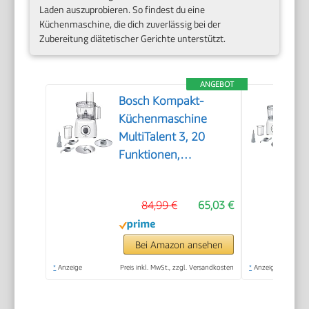
Laden auszuprobieren. So findest du eine
Küchenmaschine, die dich zuverlässig bei der
Zubereitung diätetischer Gerichte unterstützt.
ANGEBOT
Bosch Kompakt-
Küchenmaschine
MultiTalent 3, 20
Funktionen,
Rührschüssel 2,3 L,
Universalmesser,
84,99 €
65,03 €
Schneid-Raspel-
Wendescheibe,
Schlagscheibe
Bei Amazon ansehen
(Sahne), Einfüllhilfe,
*
Anzeige
Preis inkl. MwSt., zzgl. Versandkosten
*
Anzeige
Deckel, 800 W, weiß,
MCM3100W