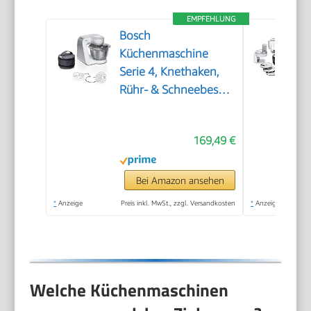
EMPFEHLUNG
Bosch
Küchenmaschine
Serie 4, Knethaken,
Rühr- & Schneebesen
Edelstahl,
Edelstahlschüssel
169,49 €
spülmaschinenfest,
3D Rührsystem,
weiß/silber,
Bei Amazon ansehen
MUM58200
*
Anzeige
Preis inkl. MwSt., zzgl. Versandkosten
*
Anzeige
Welche Küchenmaschinen