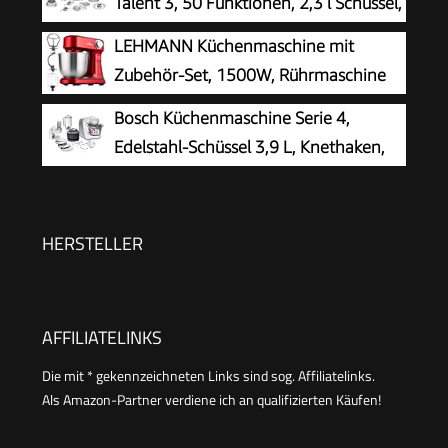
Talent 3, 50 Funktionen, 2,3 l Schüssel,
weiß, 800 W, kleine Küchenmaschine,
Mixer, spülmaschinengeeignet,
LEHMANN Küchenmaschine mit
MCM3200W
Universalzerkleinerer, kleine Küchenmaschine,
Zubehör-Set, 1500W, Rührmaschine
800 Watt, schwarz/Edelstahl, MCM3501M
mit 12 Geschwindigkeiten, 5L
Bosch Küchenmaschine Serie 4,
Rührschüssel, Überhitzungsschutz, Rutschfest,
Edelstahl-Schüssel 3,9 L, Knethaken,
Knetmaschine mit 3 Rühreinsätze und
Schlag- und Rührbesen Edelstahl
Spritzschutz, Rot
spülmaschinenfest, Mixer 1,25 L,
Durchlaufschnitzler, 3 Scheiben, 1000 W, Weiß,
HERSTELLER
MUM58W20
AFFILIATELINKS
Die mit * gekennzeichneten Links sind sog. Affiliatelinks.
Als Amazon-Partner verdiene ich an qualifizierten Käufen!