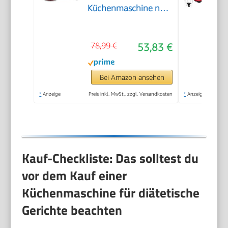
Küchenmaschine nur
30cm hoch, zum
Schneiden, Reiben,
78,99 €
53,83 €
Pürieren und Teig
Kneten, Express-
Serve, 1,3 l
Bei Amazon ansehen
Arbeitsbehälter, 650
*
Anzeige
Preis inkl. MwSt., zzgl. Versandkosten
*
Anzeige
W, Blau
Kauf-Checkliste: Das solltest du
vor dem Kauf einer
Küchenmaschine für diätetische
Gerichte beachten