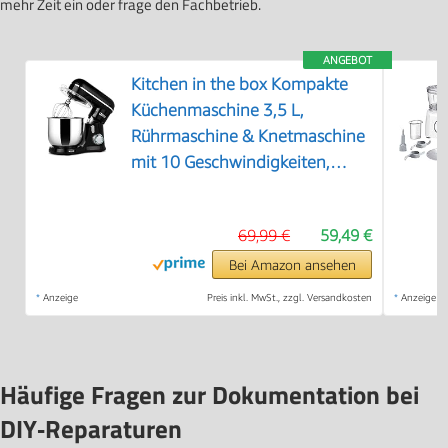
mehr Zeit ein oder frage den Fachbetrieb.
ANGEBOT
Kitchen in the box Kompakte
Küchenmaschine 3,5 L,
Rührmaschine & Knetmaschine
mit 10 Geschwindigkeiten,
Leichte Teigmaschine mit
Knethaken, Rührhaken &
69,99 €
59,49 €
Schneebesen, ideal für kleine
Küchen,Schwarz
Bei Amazon ansehen
*
Anzeige
Preis inkl. MwSt., zzgl. Versandkosten
*
Anzeige
Häufige Fragen zur Dokumentation bei
DIY‑Reparaturen