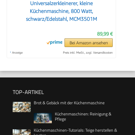
Universalzerkleinerer, kleine
Küchenmaschine, 800 Watt,
schwarz/Edelstahl, MCM3501M
89,99 €
Bei Amazon ansehen
*
Anzeige
Preis inkl. MwSt., zzgl. Versandkosten
TOP-ARTIKEL
Brot & Gebäck mit der Küchenmaschine
Küchenmaschinen: Reinigung &
Pflege
Küchenmaschinen-Tutorials: Teige herstellen &