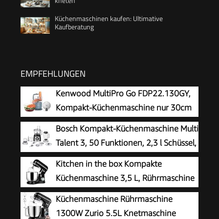
kneten
Küchenmaschinen kaufen: Ultimative
Kaufberatung
EMPFEHLUNGEN
Kenwood MultiPro Go FDP22.130GY,
Kompakt-Küchenmaschine nur 30cm
hoch, zum Schneiden, Reiben, Pürieren
Bosch Kompakt-Küchenmaschine Multi
und Teig Kneten, Express-Serve, 1,3 l
Talent 3, 50 Funktionen, 2,3 l Schüssel,
Arbeitsbehälter, 650 W, Blau
Mixer, spülmaschinengeeignet,
Kitchen in the box Kompakte
Universalzerkleinerer, kleine Küchenmaschine,
Küchenmaschine 3,5 L, Rührmaschine
800 Watt, schwarz/Edelstahl, MCM3501M
& Knetmaschine mit 10
Küchenmaschine Rührmaschine
Geschwindigkeiten, Leichte Teigmaschine mit
1300W Zurio 5.5L Knetmaschine