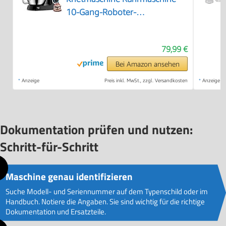
10-Gang-Roboter-
Knetmaschine mit Leiser
Gärfunktion, mit Zubehör
79,99 €
Knethaken, Schneebesen,
Schwarzer Kneter
Bei Amazon ansehen
*
Anzeige
Preis inkl. MwSt., zzgl. Versandkosten
*
Anzeige
Dokumentation prüfen und nutzen:
Schritt-für-Schritt
Maschine genau identifizieren
Suche Modell- und Seriennummer auf dem Typenschild oder im
Handbuch. Notiere die Angaben. Sie sind wichtig für die richtige
Dokumentation und Ersatzteile.