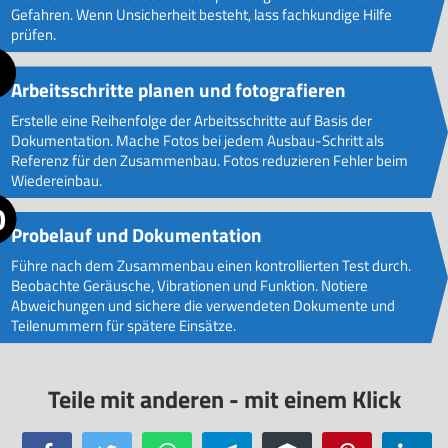
Gefahren. Wenn Unsicherheit besteht, lass fachkundige Hilfe
prüfen.
Arbeitsschritte planen und fotografieren
Erstelle eine Reihenfolge der Arbeitsschritte auf Basis der
Dokumentation. Mache Fotos bei jedem Ausbau-Schritt als
Referenz für den Zusammenbau. Fotos reduzieren Fehler beim
Wiedereinbau.
Probelauf und Dokumentation
Führe nach dem Zusammenbau einen kontrollierten Test durch.
Beobachte Geräusche, Vibrationen und Funktion. Notiere
Abweichungen und sichere die verwendeten Dokumente und
Teilenummern für spätere Einsätze.