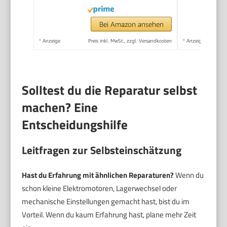
mit Knethaken,
Rührhaken &
Bei Amazon ansehen
Schneebesen, ideal
*
Anzeige
Preis inkl. MwSt., zzgl. Versandkosten
*
Anzeige
für kleine
Küchen,Schwarz
Solltest du die Reparatur selbst
machen? Eine
Entscheidungshilfe
Leitfragen zur Selbsteinschätzung
Hast du Erfahrung mit ähnlichen Reparaturen?
Wenn du
schon kleine Elektromotoren, Lagerwechsel oder
mechanische Einstellungen gemacht hast, bist du im
Vorteil. Wenn du kaum Erfahrung hast, plane mehr Zeit