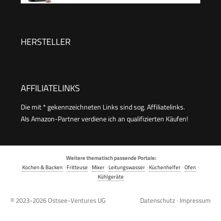
Knethaken, Rührhaken & Schneebesen, ideal für
Rührmaschine 10-Gang-Roboter-
kleine Küchen,Schwarz
Knetmaschine mit Leiser Gärfunktion, mit
Zubehör Knethaken, Schneebesen, Schwarzer
HERSTELLER
Kneter
AFFILIATELINKS
Die mit * gekennzeichneten Links sind sog. Affiliatelinks.
Als Amazon-Partner verdiene ich an qualifizierten Käufen!
Weitere thematisch passende Portale:
Kochen & Backen
·
Fritteuse
·
Mixer
·
Leitungswasser
·
Küchenhelfer
·
Ofen
·
Kühlgeräte
© 2023-2026
Ostsee-Ventures UG
Datenschutz
·
Impressum