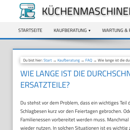
Zum
KÜCHENMASCHINE
Inhalt
springen
STARTSEITE
KAUFBERATUNG
WARTUNG & 
Du bist hier:
Start
→
Kaufberatung
→
FAQ
→ Wie lange ist die dur
WIE LANGE IST DIE DURCHSCHN
ERSATZTEILE?
Du stehst vor dem Problem, dass ein wichtiges Teil d
Schlagbesen kurz vor den Feiertagen gebrochen. Ode
Familienessen vorbereitet werden muss. Manchmal is
wieder nutzen. In solchen Situationen ist es wichtig