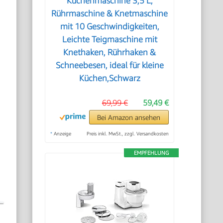
Küchenmaschine 3,5 L,
Rührmaschine & Knetmaschine
mit 10 Geschwindigkeiten,
n
Leichte Teigmaschine mit
Knethaken, Rührhaken &
Schneebesen, ideal für kleine
Küchen,Schwarz
69,99 €
59,49 €
Bei Amazon ansehen
*
Anzeige
Preis inkl. MwSt., zzgl. Versandkosten
EMPFEHLUNG