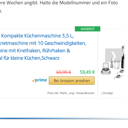
rere Wochen angibt. Halte die Modellnummer und ein Foto
n.
ANGEBOT
ox Kompakte Küchenmaschine 3,5 L,
netmaschine mit 10 Geschwindigkeiten,
hine mit Knethaken, Rührhaken &
❯
l für kleine Küchen,Schwarz
69,99 €
59,49 €
Bei Amazon ansehen
Preis inkl. MwSt., zzgl. Versandkosten
*
Anzeige