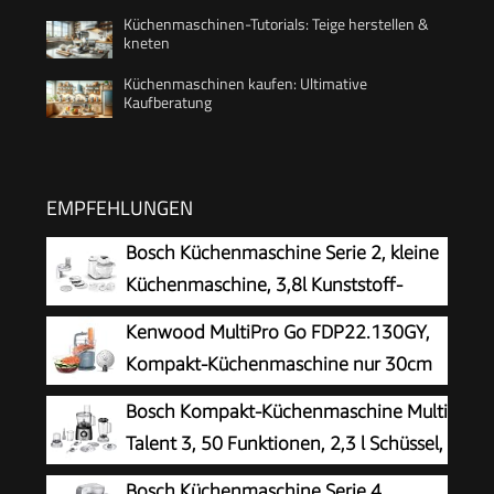
Küchenmaschinen-Tutorials: Teige herstellen &
kneten
Küchenmaschinen kaufen: Ultimative
Kaufberatung
EMPFEHLUNGEN
Bosch Küchenmaschine Serie 2, kleine
Küchenmaschine, 3,8l Kunststoff-
Schüssel, Durchlaufschnitzler, 4
Kenwood MultiPro Go FDP22.130GY,
Scheiben, 4 Stufen,
Kompakt-Küchenmaschine nur 30cm
Knethaken/Rührbesen/Schlagbesen,
hoch, zum Schneiden, Reiben, Pürieren
Bosch Kompakt-Küchenmaschine Multi
spülmaschinenfest, 700 W, weiß, MUMS2AW01
und Teig Kneten, Express-Serve, 1,3 l
Talent 3, 50 Funktionen, 2,3 l Schüssel,
Arbeitsbehälter, 650 W, Blau
Mixer, spülmaschinengeeignet,
Bosch Küchenmaschine Serie 4,