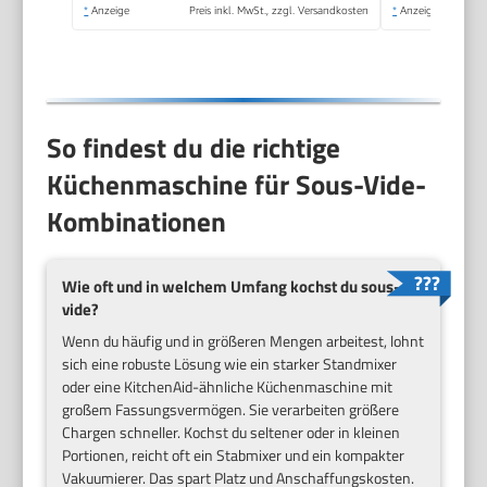
spülmaschinenfest,
*
Anzeige
Preis inkl. MwSt., zzgl. Versandkosten
*
Anzeige
1600 W,
silber/schwarz,
MUMS6ZS13D
So findest du die richtige
Küchenmaschine für Sous-Vide-
Kombinationen
Wie oft und in welchem Umfang kochst du sous-
vide?
Wenn du häufig und in größeren Mengen arbeitest, lohnt
sich eine robuste Lösung wie ein starker Standmixer
oder eine KitchenAid-ähnliche Küchenmaschine mit
großem Fassungsvermögen. Sie verarbeiten größere
Chargen schneller. Kochst du seltener oder in kleinen
Portionen, reicht oft ein Stabmixer und ein kompakter
Vakuumierer. Das spart Platz und Anschaffungskosten.