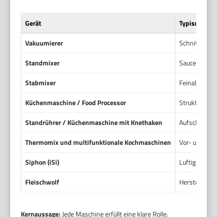
Gerät
Typische An
Vakuumierer
Schnittstell
Standmixer
Saucen, Emu
Stabmixer
Feinabmischen
Küchenmaschine / Food Processor
Strukturiert
Standrührer / Küchenmaschine mit Knethaken
Aufschlagen,
Thermomix und multifunktionale Kochmaschinen
Vor- und Nac
Siphon (iSi)
Luftigere Te
Fleischwolf
Herstellung f
Kernaussage:
Jede Maschine erfüllt eine klare Rolle.