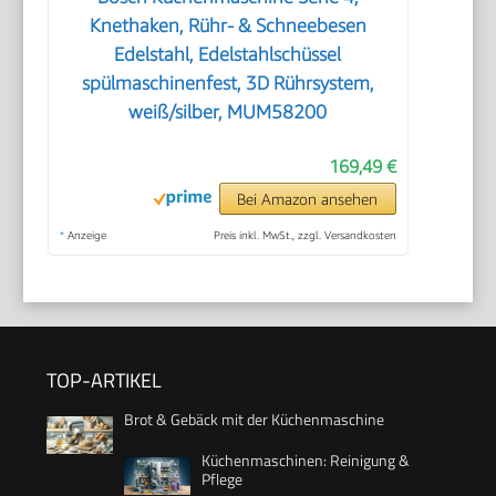
Knethaken, Rühr- & Schneebesen
Edelstahl, Edelstahlschüssel
spülmaschinenfest, 3D Rührsystem,
weiß/silber, MUM58200
169,49 €
Bei Amazon ansehen
*
Anzeige
Preis inkl. MwSt., zzgl. Versandkosten
TOP-ARTIKEL
Brot & Gebäck mit der Küchenmaschine
Küchenmaschinen: Reinigung &
Pflege