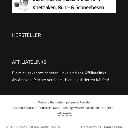
Universalzerkleinerer, kleine Küchenmaschine,
Knethaken, Rühr- & Schneebesen
800 Watt, schwarz/Edelstahl, MCM3501M
Edelstahl, Edelstahlschüssel
spülmaschinenfest, 3D Rührsystem, weiß/silber,
MUM58200
HERSTELLER
AFFILIATELINKS
Die mit * gekennzeichneten Links sind sog. Affiliatelinks.
Als Amazon-Partner verdiene ich an qualifizierten Käufen!
Weitere thematisch passende Portale:
Kochen & Backen
·
Fritteuse
·
Mixer
·
Leitungswasser
·
Küchenhelfer
·
Ofen
·
Kühlgeräte
© 2023-2026
Ostsee-Ventures UG
Datenschutz
·
Impressum