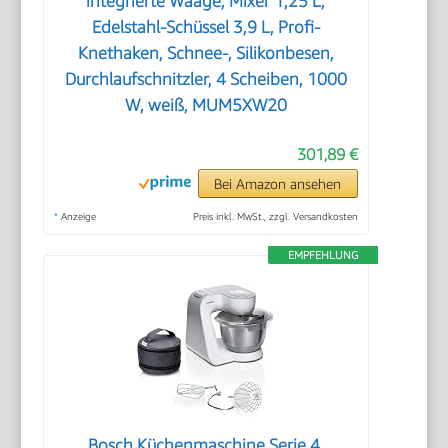
integrierte Waage, Mixer 1,25 L,
Edelstahl-Schüssel 3,9 L, Profi-
Knethaken, Schnee-, Silikonbesen,
Durchlaufschnitzler, 4 Scheiben, 1000
W, weiß, MUM5XW20
301,89 €
Bei Amazon ansehen
*
Anzeige
Preis inkl. MwSt., zzgl. Versandkosten
EMPFEHLUNG
Bosch Küchenmaschine Serie 4,