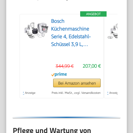
ANGEBOT
Bosch
Küchenmaschine
Serie 4, Edelstahl-
Schüssel 3,9 L,
Knethaken, Schlag-
und Rührbesen
344,99 €
207,00 €
Edelstahl
spülmaschinenfest,
Mixer 1,25 L,
Bei Amazon ansehen
Durchlaufschnitzler, 3
*
Anzeige
Preis inkl. MwSt., zzgl. Versandkosten
*
Anzeige
Scheiben, 1000 W,
Weiß, MUM58W20
Pflege und Wartung von