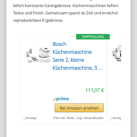
liefert konstante Garergebnisse. Küchenmaschinen liefern
Textur und Finish. Gemeinsam sparst du Zeit und erreichst
reproduzierbare Ergebnisse.
EMPFEHLUNG
Bosch
Küchenmaschine
Serie 2, kleine
Küchenmaschine, 3,8l
Kunststoff-Schüssel,
Durchlaufschnitzler, 4
111,07 €
Scheiben, 4 Stufen,
Knethaken/Rührbesen/Schlagbesen,
spülmaschinenfest,
Bei Amazon ansehen
700 W, weiß,
*
Anzeige
Preis inkl. MwSt., zzgl. Versandkosten
*
Anzeige
MUMS2AW01