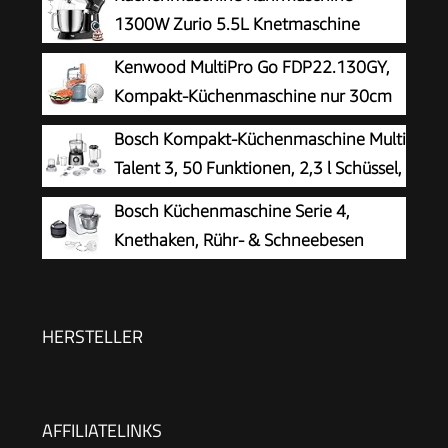
1300W Zurio 5.5L Knetmaschine
Rührmaschine 10-Gang-Roboter-
Kenwood MultiPro Go FDP22.130GY,
Knetmaschine mit Leiser Gärfunktion, mit
Kompakt-Küchenmaschine nur 30cm
Zubehör Knethaken, Schneebesen, Schwarzer
hoch, zum Schneiden, Reiben, Pürieren
Bosch Kompakt-Küchenmaschine Multi
Kneter
und Teig Kneten, Express-Serve, 1,3 l
Talent 3, 50 Funktionen, 2,3 l Schüssel,
Arbeitsbehälter, 650 W, Blau
Mixer, spülmaschinengeeignet,
Bosch Küchenmaschine Serie 4,
Universalzerkleinerer, kleine Küchenmaschine,
Knethaken, Rühr- & Schneebesen
800 Watt, schwarz/Edelstahl, MCM3501M
Edelstahl, Edelstahlschüssel
spülmaschinenfest, 3D Rührsystem, weiß/silber,
MUM58200
HERSTELLER
AFFILIATELINKS