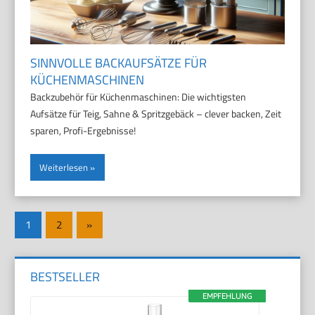
SINNVOLLE BACKAUFSÄTZE FÜR
KÜCHENMASCHINEN
Backzubehör für Küchenmaschinen: Die wichtigsten
Aufsätze für Teig, Sahne & Spritzgebäck – clever backen, Zeit
sparen, Profi-Ergebnisse!
Weiterlesen
Seitennummerierung
Nächste
1
2
»
der
Beiträge
Beiträge
BESTSELLER
EMPFEHLUNG